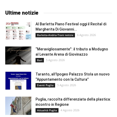
Ultime notizie
Al Barletta Piano Festival oggi il Recital di
Margherita Di Giovanni...
6 Agosto 2026
Barletta-Andria-Trani notizie
“Meravigliosamente”: il tributo a Modugno
al Levante Arena di Giovinazzo
5 Agosto 2026
Bari
Taranto, all’Ipogeo Palazzo Stola un nuovo
“Appuntamento con la Cultura”
5 Agosto 2026
Eventi Puglia
Puglia, raccolta differenziata della plastica:
incontro in Regione
4 Agosto 2026
Attualità Puglia