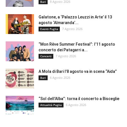
8 Agosto 2026
Bari
Galatone, a ‘Palazzo Leuzzi in Arte’ il 13
agosto ‘Almaranda’...
7 Agosto 2026
Eventi Puglia
“Mon Rêve Summer Festival”: l’11 agosto
concerto dei Patagarri a...
7 Agosto 2026
Concerti
A Mola di Bari l’8 agosto va in scena “Aida”
6 Agosto 2026
Bari
“Sol dell’Alba”: torna il concerto a Bisceglie
6 Agosto 2026
Attualità Puglia