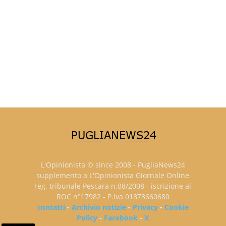
L'Opinionista © since 2008 - PugliaNews24
supplemento a L'Opinionista Giornale Online
reg. tribunale Pescara n.08/2008 - iscrizione al
ROC n°17982 - P.iva 01873660680
contatti
-
Archivio notizie
-
Privacy
-
Cookie
Policy
-
Facebook
-
X