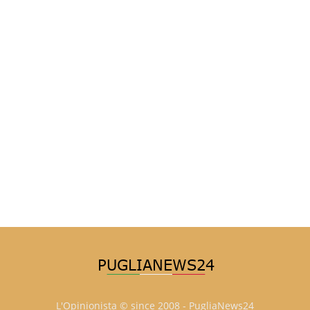
L'Opinionista © since 2008 - PugliaNews24