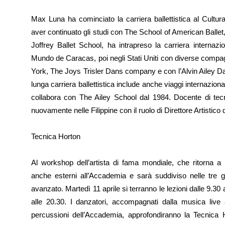
Max Luna ha cominciato la carriera ballettistica al Cultur
aver continuato gli studi con The School of American Balle
Joffrey Ballet School, ha intrapreso la carriera internazi
Mundo de Caracas, poi negli Stati Uniti con diverse compagn
York, The Joys Trisler Dans company e con l’Alvin Ailey D
lunga carriera ballettistica include anche viaggi internazio
collabora con The Ailey School dal 1984. Docente di tecn
nuovamente nelle Filippine con il ruolo di Direttore Artistico
Tecnica Horton
Al workshop dell’artista di fama mondiale, che ritorna a
anche esterni all’Accademia e sarà suddiviso nelle tre gior
avanzato. Martedì 11 aprile si terranno le lezioni dalle 9.30
alle 20.30. I danzatori, accompagnati dalla musica live 
percussioni dell’Accademia, approfondiranno la Tecnica