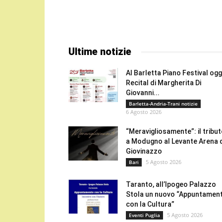
Ultime notizie
Al Barletta Piano Festival oggi
Recital di Margherita Di
Giovanni...
Barletta-Andria-Trani notizie
6 Agosto 2026
“Meravigliosamente”: il tribu
a Modugno al Levante Arena 
Giovinazzo
5 Agosto 2026
Bari
Taranto, all’Ipogeo Palazzo
Stola un nuovo “Appuntamen
con la Cultura”
5 Agosto 2026
Eventi Puglia