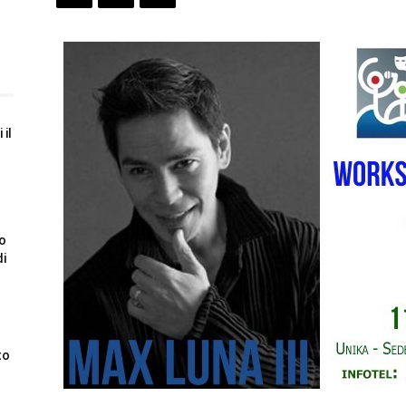
 il
to
di
to