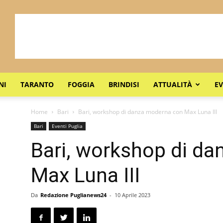
NI
TARANTO
FOGGIA
BRINDISI
ATTUALITÀ
EV
Home
Bari
Bari, workshop di danza moderna con Max Luna III
Bari
Eventi Puglia
Bari, workshop di d
Max Luna III
Da
Redazione Puglianews24
-
10 Aprile 2023