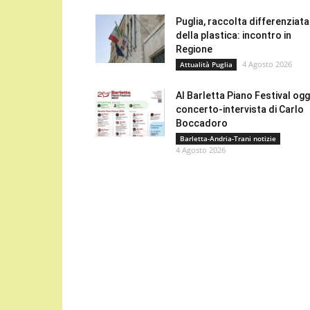
Puglia, raccolta differenziata
della plastica: incontro in
Regione
4 Agosto 2026
Attualità Puglia
Al Barletta Piano Festival oggi
concerto-intervista di Carlo
Boccadoro
Barletta-Andria-Trani notizie
4 Agosto 2026