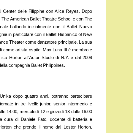
al Center delle Filippine con Alice Reyes. Dopo
t, The American Ballet Theatre School e con The
onale ballando inizialmente con il Ballet Nuevo
ie in particolare con il Ballet Hispanico of New
ance Theater come danzatore principale. La sua
nali come artista ospite. Max Luna III è membro e
ica Horton all’Actor Studio di N.Y. e dal 2009
 della compagnia Ballet Philippines.
 Unika dopo quattro anni, potranno partecipare
nate in tre livelli: junior, senior intermedio e
 alle 14.00, mercoledì 12 e giovedì 13 dalle 16.00
a cura di Daniele Fato, docente di batteria e
 Horton che prende il nome dal Lester Horton,