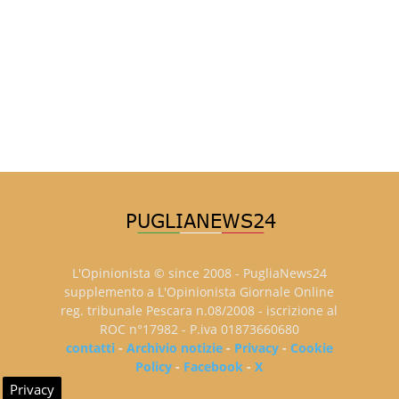
L'Opinionista © since 2008 - PugliaNews24
supplemento a L'Opinionista Giornale Online
reg. tribunale Pescara n.08/2008 - iscrizione al
ROC n°17982 - P.iva 01873660680
contatti
-
Archivio notizie
-
Privacy
-
Cookie
Policy
-
Facebook
-
X
Privacy