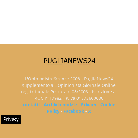
L'Opinionista © since 2008 - PugliaNews24
supplemento a L'Opinionista Giornale Online
reg. tribunale Pescara n.08/2008 - iscrizione al
ROC n°17982 - P.iva 01873660680
contatti
-
Archivio notizie
-
Privacy
-
Cookie
Policy
-
Facebook
-
X
Privacy