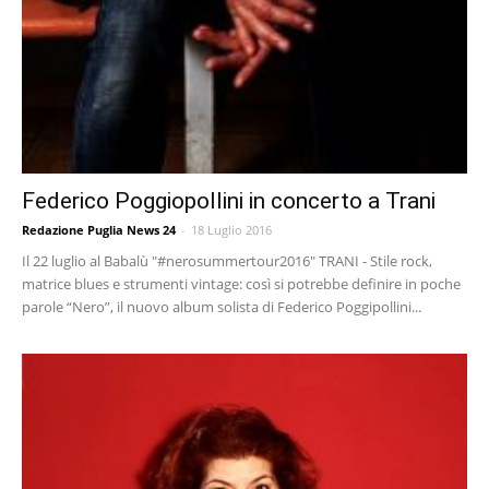
Federico Poggiopollini in concerto a Trani
Redazione Puglia News 24
-
18 Luglio 2016
Il 22 luglio al Babalù "#nerosummertour2016" TRANI - Stile rock,
matrice blues e strumenti vintage: così si potrebbe definire in poche
parole “Nero”, il nuovo album solista di Federico Poggipollini...