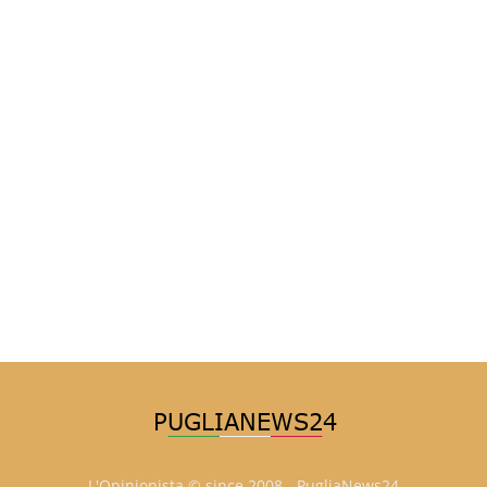
L'Opinionista © since 2008 - PugliaNews24