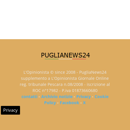
L'Opinionista © since 2008 - PugliaNews24
supplemento a L'Opinionista Giornale Online
reg. tribunale Pescara n.08/2008 - iscrizione al
ROC n°17982 - P.iva 01873660680
contatti
-
Archivio notizie
-
Privacy
-
Cookie
Policy
-
Facebook
-
X
Privacy