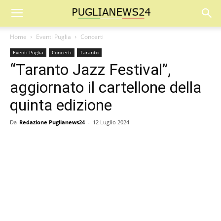
Home
Eventi Puglia
Concerti
Eventi Puglia
Concerti
Taranto
“Taranto Jazz Festival”,
aggiornato il cartellone della
quinta edizione
Da
Redazione Puglianews24
-
12 Luglio 2024