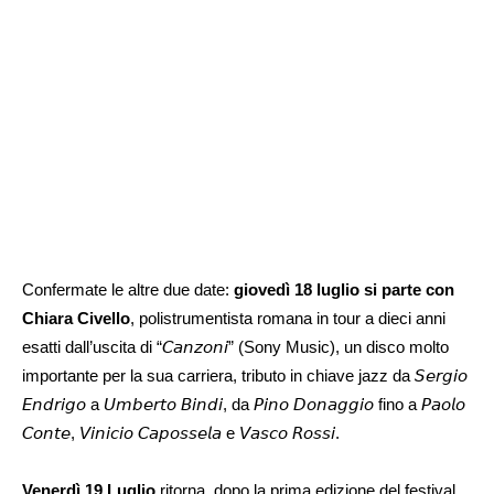
Confermate le altre due date:
giovedì 18 luglio si parte con
Chiara Civello
, polistrumentista romana in tour a dieci anni
esatti dall’uscita di “𝘊𝘢𝘯𝘻𝘰𝘯𝘪” (Sony Music), un disco molto
importante per la sua carriera, tributo in chiave jazz da 𝘚𝘦𝘳𝘨𝘪𝘰
𝘌𝘯𝘥𝘳𝘪𝘨𝘰 a 𝘜𝘮𝘣𝘦𝘳𝘵𝘰 𝘉𝘪𝘯𝘥𝘪, da 𝘗𝘪𝘯𝘰 𝘋𝘰𝘯𝘢𝘨𝘨𝘪𝘰 fino a 𝘗𝘢𝘰𝘭𝘰
𝘊𝘰𝘯𝘵𝘦, 𝘝𝘪𝘯𝘪𝘤𝘪𝘰 𝘊𝘢𝘱𝘰𝘴𝘴𝘦𝘭𝘢 e 𝘝𝘢𝘴𝘤𝘰 𝘙𝘰𝘴𝘴𝘪.
Venerdì 19 Luglio
ritorna, dopo la prima edizione del festival,