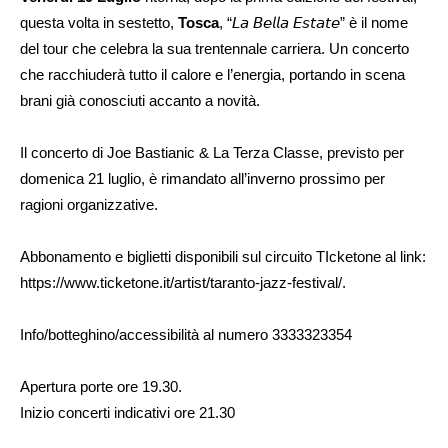
questa volta in sestetto,
Tosca
, “𝘓𝘢 𝘉𝘦𝘭𝘭𝘢 𝘌𝘴𝘵𝘢𝘵𝘦” è il nome
del tour che celebra la sua trentennale carriera. Un concerto
che racchiuderà tutto il calore e l’energia, portando in scena
brani già conosciuti accanto a novità.
Il concerto di Joe Bastianic & La Terza Classe, previsto per
domenica 21 luglio, è rimandato all’inverno prossimo per
ragioni organizzative.
Abbonamento e biglietti disponibili sul circuito TIcketone al link:
https://www.ticketone.it/artist/taranto-jazz-festival/.
Info/botteghino/accessibilità al numero 3333323354
Apertura porte ore 19.30.
Inizio concerti indicativi ore 21.30