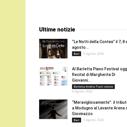
Ultime notizie
“Le Notti della Contea” il 7, 8 
agosto...
6 Agosto 2026
Bari
Al Barletta Piano Festival oggi
Recital di Margherita Di
Giovanni...
Barletta-Andria-Trani notizie
6 Agosto 2026
“Meravigliosamente”: il tribu
a Modugno al Levante Arena 
Giovinazzo
5 Agosto 2026
Bari