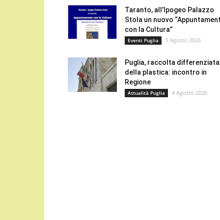
Taranto, all’Ipogeo Palazzo
Stola un nuovo “Appuntamen
con la Cultura”
5 Agosto 2026
Eventi Puglia
Puglia, raccolta differenziata
della plastica: incontro in
Regione
4 Agosto 2026
Attualità Puglia