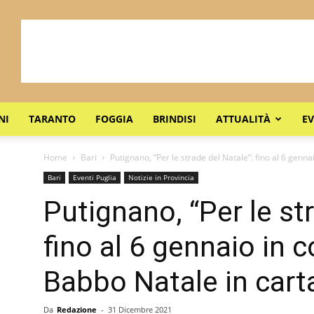
NI
TARANTO
FOGGIA
BRINDISI
ATTUALITÀ
EV
Home
Bari
Putignano, “Per le strade del Natale”: fino al 6 genna
Bari
Eventi Puglia
Notizie in Provincia
Putignano, “Per le st
fino al 6 gennaio in 
Babbo Natale in cart
Da
Redazione
-
31 Dicembre 2021