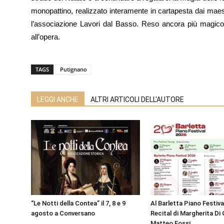
monopattino, realizzato interamente in cartapesta dai mae
l’associazione Lavori dal Basso. Reso ancora più magico d
all’opera.
TAGS
Putignano
LEGGI ANCHE
ALTRI ARTICOLI DELL'AUTORE
“Le Notti della Contea” il 7, 8 e 9
Al Barletta Piano Festival
agosto a Conversano
Recital di Margherita Di 
Matteo Fossi