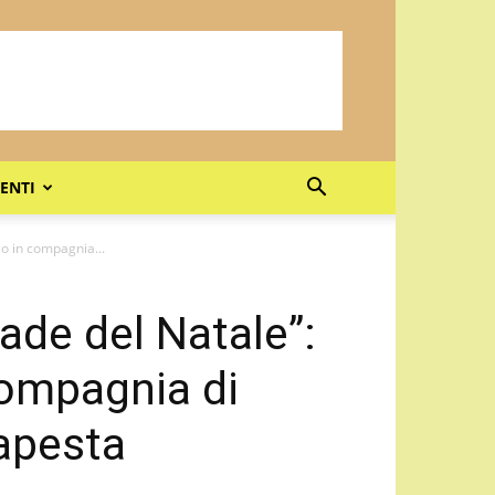
ENTI
io in compagnia...
rade del Natale”:
compagnia di
apesta