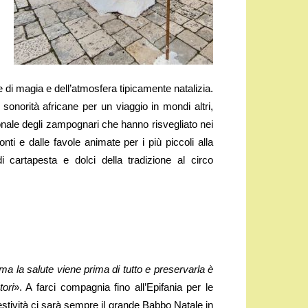
e di magia e dell’atmosfera tipicamente natalizia.
sonorità africane per un viaggio in mondi altri,
ionale degli zampognari che hanno risvegliato nei
ti e dalle favole animate per i più piccoli alla
di cartapesta e dolci della tradizione al circo
ma la salute viene prima di tutto e preservarla è
ori
». A farci compagnia fino all’Epifania per le
estività ci sarà sempre il grande Babbo Natale in