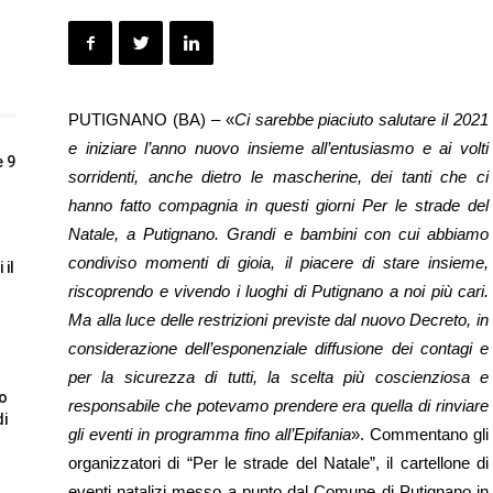
PUTIGNANO (BA) – «
Ci sarebbe piaciuto salutare il 2021
e iniziare l’anno nuovo insieme all’entusiasmo e ai volti
e 9
sorridenti, anche dietro le mascherine, dei tanti che ci
hanno fatto compagnia in questi giorni Per le strade del
Natale, a Putignano. Grandi e bambini con cui abbiamo
condiviso momenti di gioia, il piacere di stare insieme,
 il
riscoprendo e vivendo i luoghi di Putignano a noi più cari.
Ma alla luce delle restrizioni previste dal nuovo Decreto, in
considerazione dell’esponenziale diffusione dei contagi e
per la sicurezza di tutti, la scelta più coscienziosa e
to
responsabile che potevamo prendere era quella di rinviare
di
gli eventi in programma fino all’Epifania
». Commentano gli
organizzatori di “Per le strade del Natale”, il cartellone di
eventi natalizi messo a punto dal Comune di Putignano in