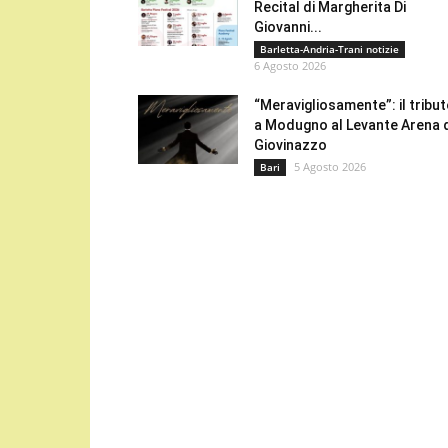
Recital di Margherita Di
Giovanni...
Barletta-Andria-Trani notizie
6 Agosto 2026
“Meravigliosamente”: il tribu
a Modugno al Levante Arena 
Giovinazzo
5 Agosto 2026
Bari