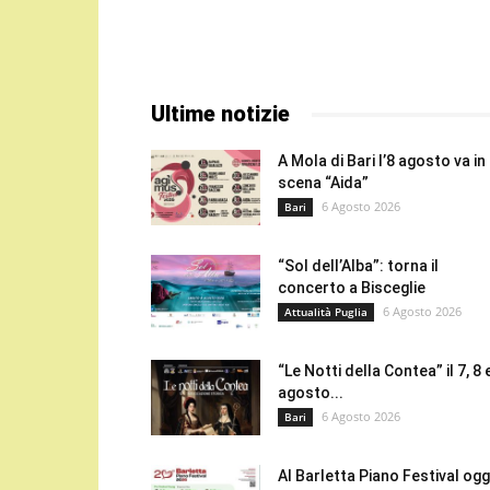
Ultime notizie
A Mola di Bari l’8 agosto va in
scena “Aida”
6 Agosto 2026
Bari
“Sol dell’Alba”: torna il
concerto a Bisceglie
6 Agosto 2026
Attualità Puglia
“Le Notti della Contea” il 7, 8 
agosto...
6 Agosto 2026
Bari
Al Barletta Piano Festival oggi