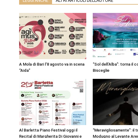
LEGGI ANCHE
ALTRI ARTICOLI DELL'AUTORE
A Mola di Bari l’8 agosto va in scena
“Sol dell’Alba”: torna il 
“Aida”
Bisceglie
Al Barletta Piano Festival oggi il
“Meravigliosamente”: il t
Recital di Margherita Di Giovanni e
Modugno al Levante Aren