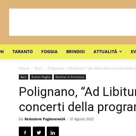
NI
TARANTO
FOGGIA
BRINDISI
ATTUALITÀ
EV
Home
Bari
Polignano, “Ad Libitum”: gli ultimi due concerti del
Bari
Eventi Puglia
Notizie in Provincia
Polignano, “Ad Libitum
concerti della progr
Da
Redazione Puglianews24
-
31 Agosto 2023