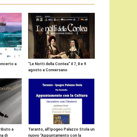
concerto a
“Le Notti della Contea” il 7, 8 e 9
agosto a Conversano
ributo a
Taranto, all’Ipogeo Palazzo Stola un
a di
nuovo “Appuntamento con la