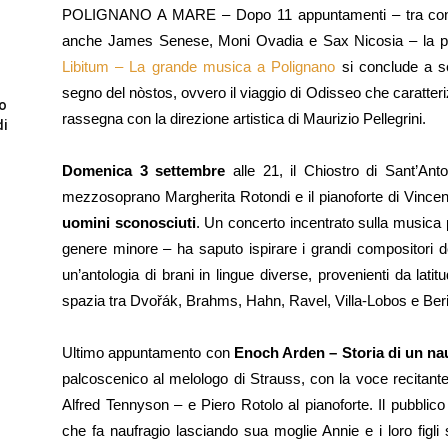
POLIGNANO A MARE – Dopo 11 appuntamenti – tra concerti
anche James Senese, Moni Ovadia e Sax Nicosia – la p
Libitum – La grande musica a Polignano
si conclude a s
segno del nòstos, ovvero il viaggio di Odisseo che caratte
to
rassegna con la direzione artistica di Maurizio Pellegrini.
di
Domenica 3 settembre
alle 21, il Chiostro di Sant’An
mezzosoprano Margherita Rotondi e il pianoforte di Vince
uomini sconosciuti
. Un concerto incentrato sulla music
genere minore – ha saputo ispirare i grandi compositori
un’antologia di brani in lingue diverse, provenienti da latit
spazia tra Dvořák, Brahms, Hahn, Ravel, Villa-Lobos e Beri
Ultimo appuntamento con
Enoch Arden – Storia di un na
palcoscenico al melologo di Strauss, con la voce recitante d
Alfred Tennyson – e Piero Rotolo al pianoforte. Il pubblico
che fa naufragio lasciando sua moglie Annie e i loro figl