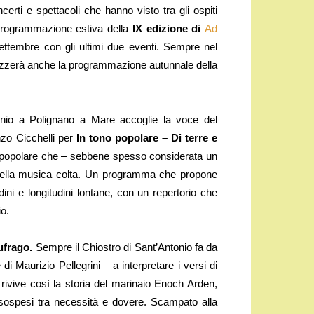
 e spettacoli che hanno visto tra gli ospiti
rogrammazione estiva della
IX edizione di
Ad
ettembre con gli ultimi due eventi. Sempre nel
rizzerà anche la programmazione autunnale della
tonio a Polignano a Mare accoglie la voce del
nzo Cicchelli per
In tono popolare – Di terre e
a popolare che – sebbene spesso considerata un
 della musica colta. Un programma che propone
udini e longitudini lontane, con un repertorio che
o.
ufrago.
Sempre il Chiostro di Sant’Antonio fa da
i Maurizio Pellegrini – a interpretare i versi di
 rivive così la storia del marinaio Enoch Arden,
i sospesi tra necessità e dovere. Scampato alla