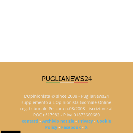
L'Opinionista © since 2008 - PugliaNews24
supplemento a L'Opinionista Giornale Online
reg. tribunale Pescara n.08/2008 - iscrizione al
ROC n°17982 - P.iva 01873660680
contatti
-
Archivio notizie
-
Privacy
-
Cookie
Policy
-
Facebook
-
X