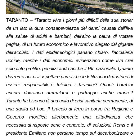
TARANTO – “
Taranto vive i giorni più difficili della sua storia:
da un lato la dura consapevolezza dei danni causati dall’Ilva
alla salute di adulti e bambini, dall’altro la paura di voltare
pagina, di un futuro economico e lavorativo slegato dal gigante
dell’acciaio. I dati epidemiologici parlano chiaro, l’acciaieria
uccide, mentre i dati economici evidenziano come Ilva crei
solo finto profitto, penalizzando anche il PIL nazionale. Quanto
dovremo ancora aspettare prima che le Istituzioni dimostrino di
essere responsabili e tutelino i tarantini? Quanti bambini
ancora dovranno ammalarsi e purtroppo anche morire?
Taranto ha bisogno di una unità di crisi sanitaria permanente, di
una sanità ad hoc. Il braccio di ferro in corso tra Regione e
Governo mortifica ulteriormente una cittadinanza che
necessita di risposte serie e concrete, di soluzioni. Renzi e il
presidente Emiliano non perdano tempo sul decarbonizzare o