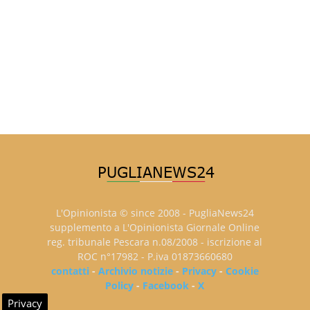
L'Opinionista © since 2008 - PugliaNews24
supplemento a L'Opinionista Giornale Online
reg. tribunale Pescara n.08/2008 - iscrizione al
ROC n°17982 - P.iva 01873660680
contatti
-
Archivio notizie
-
Privacy
-
Cookie
Policy
-
Facebook
-
X
Privacy