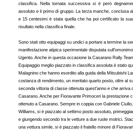
classifica. Nella tornata successiva si è però degname
assoluto e il primo di gruppo. La terza manche, conclusa a
e 15 centesimi è stata quella che ha poi certificato la sua
risultato nella classifica finale.
Sono stati otto equipaggi su undici a portare a termine la s
manifestazione atipica sperimentale disputata sull’omonimo 
Ugento. Anche in questa occasione la Casarano Rally Team h
Equipaggio meglio piazzato in classifica assoluta è stato q
Malagnino che hanno esordito alla guida della Mitsubishi L
costanza di rendimento, un meritato quarto posto, oltre al s
seconda vittoria di classe ottenuta quest’anno e che arriva do
Casarano. Anche per Fioravante Primoceri la prestazione col
ottenuto a Casarano. Sempre in coppia con Gabriele Ciullo, i
Williams, si è piazzato al settimo posto assoluto, primegg
e giungendo secondo tra le vetture a due ruote motrici. Stacc
una vettura simile, si è piazzato il fratello minore di Fiorav