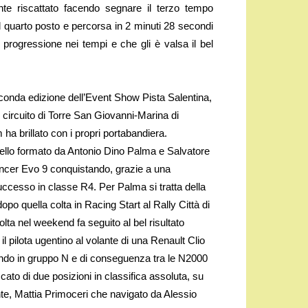
nte riscattato facendo segnare il terzo tempo
l quarto posto e percorsa in 2 minuti 28 secondi
 progressione nei tempi e che gli è valsa il bel
econda edizione dell’Event Show Pista Salentina,
circuito di Torre San Giovanni-Marina di
a brillato con i propri portabandiera.
uello formato da Antonio Dino Palma e Salvatore
ancer Evo 9 conquistando, grazie a una
uccesso in classe R4. Per Palma si tratta della
po quella colta in Racing Start al Rally Città di
ta nel weekend fa seguito al bel risultato
l pilota ugentino al volante di una Renault Clio
iando in gruppo N e di conseguenza tra le N2000
ato di due posizioni in classifica assoluta, su
ante, Mattia Primoceri che navigato da Alessio