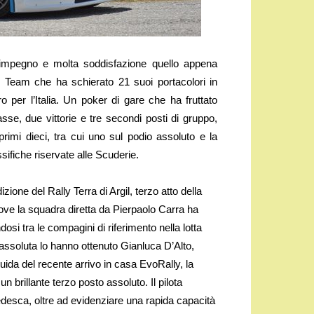
mpegno e molta soddisfazione quello appena
 Team che ha schierato 21 suoi portacolori in
ro per l’Italia. Un poker di gare che ha fruttato
sse, due vittorie e tre secondi posti di gruppo,
rimi dieci, tra cui uno sul podio assoluto e la
sifiche riservate alle Scuderie.
zione del Rally Terra di Argil, terzo atto della
ove la squadra diretta da Pierpaolo Carra ha
osi tra le compagini di riferimento nella lotta
ica assoluta lo hanno ottenuto Gianluca D’Alto,
ida del recente arrivo in casa EvoRally, la
brillante terzo posto assoluto. Il pilota
edesca, oltre ad evidenziare una rapida capacità