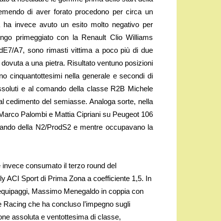
temendo di aver forato procedono per circa un
a ha invece avuto un esito molto negativo per
go primeggiato con la Renault Clio Williams
dE7/A7, sono rimasti vittima a poco più di due
ra dovuta a una pietra. Risultato ventuno posizioni
no cinquantottesimi nella generale e secondi di
assoluti e al comando della classe R2B Michele
al cedimento del semiasse. Analoga sorte, nella
 Marco Palombi e Mattia Cipriani su Peugeot 106
omando della N2/ProdS2 e mentre occupavano la
 è invece consumato il terzo round del
 ACI Sport di Prima Zona a coefficiente 1,5. In
 equipaggi, Massimo Menegaldo in coppia con
 Racing che ha concluso l’impegno sugli
ione assoluta e ventottesima di classe,