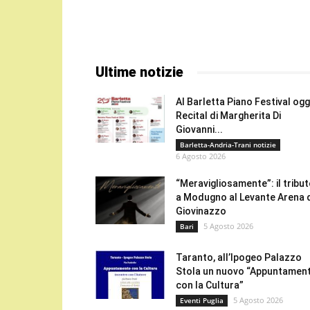
Ultime notizie
Al Barletta Piano Festival oggi
Recital di Margherita Di
Giovanni...
Barletta-Andria-Trani notizie
6 Agosto 2026
“Meravigliosamente”: il tribu
a Modugno al Levante Arena 
Giovinazzo
5 Agosto 2026
Bari
Taranto, all’Ipogeo Palazzo
Stola un nuovo “Appuntamen
con la Cultura”
5 Agosto 2026
Eventi Puglia