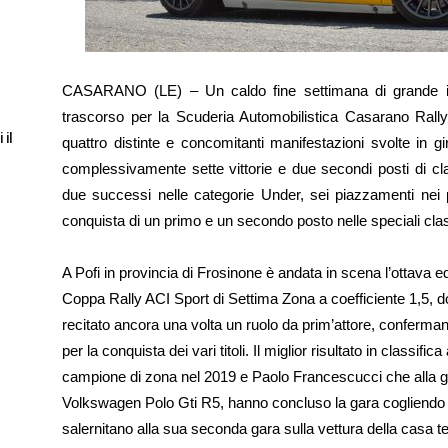
CASARANO (LE) – Un caldo fine settimana di grande i
trascorso per la Scuderia Automobilistica Casarano Rally
 il
quattro distinte e concomitanti manifestazioni svolte in gi
complessivamente sette vittorie e due secondi posti di cla
due successi nelle categorie Under, sei piazzamenti nei p
conquista di un primo e un secondo posto nelle speciali clas
A Pofi in provincia di Frosinone è andata in scena l’ottava edi
Coppa Rally ACI Sport di Settima Zona a coefficiente 1,5, d
recitato ancora una volta un ruolo da prim’attore, confermand
per la conquista dei vari titoli. Il miglior risultato in classif
campione di zona nel 2019 e Paolo Francescucci che alla gu
Volkswagen Polo Gti R5, hanno concluso la gara cogliendo un 
salernitano alla sua seconda gara sulla vettura della casa t