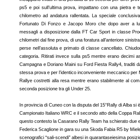
ps5 e poi sull’ultima prova, impattano con una pietra e 
chilometro ad andatura rallentata. La speciale conclusiv
Fortunato Di Fonzo e Jacopo Moro che dopo aver a lun
messagli a disposizione dalla FT Car Sport in classe Pro
chilometri dal fine prova, di una foratura all’anteriore sinist
perse nell’assoluta e primato di classe cancellato. Chiudo
categoria. Ritirati invece sulla ps5 mentre erano decimi 
Campagna e Doriano Maini su Ford Fiesta Rally4, traditi d
stessa prova e per l’identico inconveniente meccanico per
Rallye costretti alla resa mentre erano stabilmente al c
seconda posizione tra gli Under 25.
In provincia di Cuneo con la disputa del 15°Rally di Alba si
Campionato Italiano WRC e il secondo atto della Coppa Rally
questo contesto la Casarano Rally Team ha schierato due
Federica Scaglione in gara su una Skoda Fabia R5 by Miele
scenografici “sali-scendi” albesi in quarantaseiesima posiz