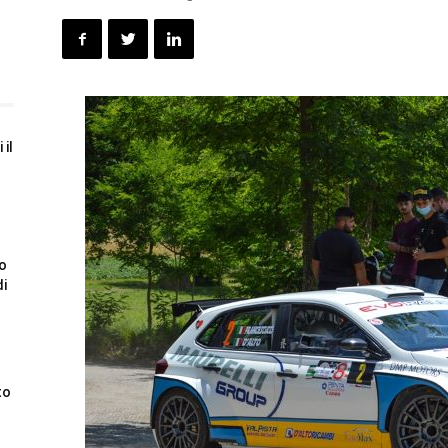
 il
to
di
to