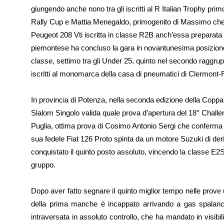
giungendo anche nono tra gli iscritti al R Italian Trophy p
Rally Cup e Mattia Menegaldo, primogenito di Massimo che
Peugeot 208 Vti iscritta in classe R2B anch’essa preparata 
piemontese ha concluso la gara in novantunesima posizione
classe, settimo tra gli Under 25, quinto nel secondo raggru
iscritti al monomarca della casa di pneumatici di Clermont-
In provincia di Potenza, nella seconda edizione della Coppa 
Slalom Singolo valida quale prova d’apertura del 18° Challe
Puglia, ottima prova di Cosimo Antonio Sergi che conferma il
sua fedele Fiat 126 Proto spinta da un motore Suzuki di deri
conquistato il quinto posto assoluto, vincendo la classe E2
gruppo.
Dopo aver fatto segnare il quinto miglior tempo nelle prove u
della prima manche è incappato arrivando a gas spalanca
intraversata in assoluto controllo, che ha mandato in visibil