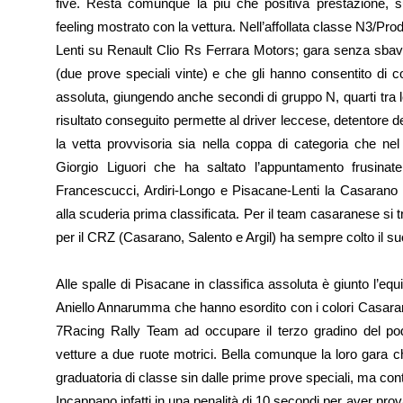
five. Resta comunque la più che positiva prestazione, su
feeling mostrato con la vettura. Nell’affollata classe N3/
Lenti su Renault Clio Rs Ferrara Motors; gara senza sbav
(due prove speciali vinte) e che gli hanno consentito di c
assoluta, giungendo anche secondi di gruppo N, quarti tra le 
risultato conseguito permette al driver leccese, detentore 
la vetta provvisoria sia nella coppa di categoria che ne
Giorgio Liguori che ha saltato l’appuntamento frusinat
Francescucci, Ardiri-Longo e Pisacane-Lenti la Casarano 
alla scuderia prima classificata. Per il team casaranese si tr
per il CRZ (Casarano, Salento e Argil) ha sempre colto il s
Alle spalle di Pisacane in classifica assoluta è giunto l’e
Aniello Annarumma che hanno esordito con i colori Casaran
7Racing Rally Team ad occupare il terzo gradino del pod
vetture a due ruote motrici. Bella comunque la loro gara che 
graduatoria di classe sin dalle prime prove speciali, ma co
Incappano infatti in una penalità di 10 secondi per aver prov