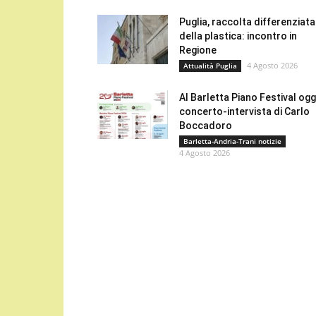
Puglia, raccolta differenziata
della plastica: incontro in
Regione
4 Agosto 2026
Attualità Puglia
Al Barletta Piano Festival oggi
concerto-intervista di Carlo
Boccadoro
Barletta-Andria-Trani notizie
4 Agosto 2026