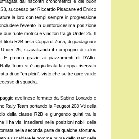
ffragata dai riscontri cronometrici e dal buon
ProdS3, successo per Riccardo Pisacane ed Enrico
ature la loro con tempi sempre in progressione
oncludere l’evento in quattordicesima posizione
due ruote motrici e vincitori tra gli Under 25. Il
del titolo R2B nella Coppa di Zona, di guadagnare
l Under 25, scavalcando il compagno di colori
e. E proprio grazie ai piazzamenti di D’Alto-
Rally Team si è aggiudicata la coppa riservata
atta di un “en plein”, visto che su tre gare valide
uccesso di squadra.
quipaggio avellinese formato da Sabino Lonardo e
o Rally Team portando la Peugeot 208 Vti della
io della classe R2B e giungendo quinti tra le
li ha visi insediarsi nelle posizioni nobili della
ntornata nella seconda parte da qualche sfortuna.
ato a riscaldare le gomme prima dello start della