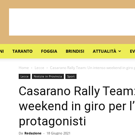
NI
TARANTO
FOGGIA
BRINDISI
ATTUALITÀ
EV
Home
Lecce
Casarano Rally Team: Un intenso weekend in giro per 
Lecce
Notizie in Provincia
Sport
Casarano Rally Team
weekend in giro per l’
protagonisti
Da
Redazione
-
18 Giugno 2021