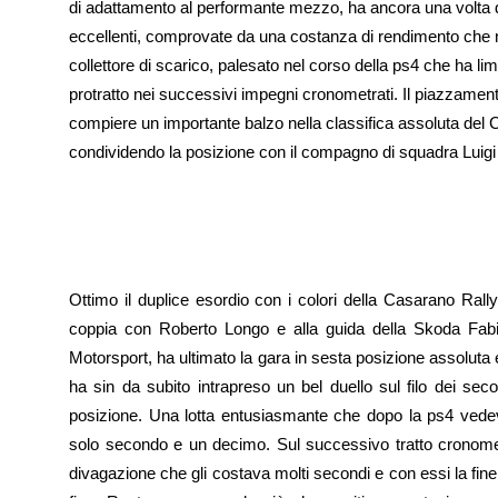
di adattamento al performante mezzo, ha ancora una volta d
eccellenti, comprovate da una costanza di rendimento che
collettore di scarico, palesato nel corso della ps4 che ha limi
protratto nei successivi impegni cronometrati. Il piazzamento
compiere un importante balzo nella classifica assoluta del 
condividendo la posizione con il compagno di squadra Luigi B
Ottimo il duplice esordio con i colori della Casarano Ral
coppia con Roberto Longo e alla guida della Skoda Fabi
Motorsport, ha ultimato la gara in sesta posizione assoluta e
ha sin da subito intrapreso un bel duello sul filo dei sec
posizione. Una lotta entusiasmante che dopo la ps4 vedev
solo secondo e un decimo. Sul successivo tratto cronomet
divagazione che gli costava molti secondi e con essi la fine d