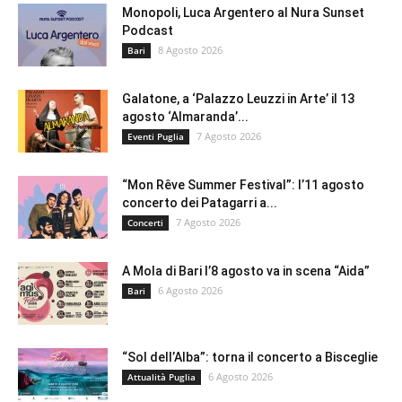
Monopoli, Luca Argentero al Nura Sunset
Podcast
8 Agosto 2026
Bari
Galatone, a ‘Palazzo Leuzzi in Arte’ il 13
agosto ‘Almaranda’...
7 Agosto 2026
Eventi Puglia
“Mon Rêve Summer Festival”: l’11 agosto
concerto dei Patagarri a...
7 Agosto 2026
Concerti
A Mola di Bari l’8 agosto va in scena “Aida”
6 Agosto 2026
Bari
“Sol dell’Alba”: torna il concerto a Bisceglie
6 Agosto 2026
Attualità Puglia