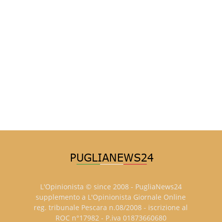
L'Opinionista © since 2008 - PugliaNews24
supplemento a L'Opinionista Giornale Online
reg. tribunale Pescara n.08/2008 - iscrizione al
ROC n°17982 - P.iva 01873660680