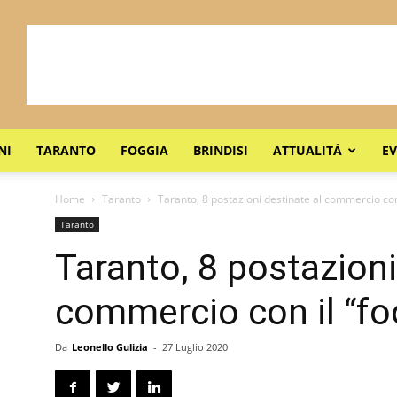
NI
TARANTO
FOGGIA
BRINDISI
ATTUALITÀ
EV
Home
Taranto
Taranto, 8 postazioni destinate al commercio con 
Taranto
Taranto, 8 postazioni
commercio con il “fo
Da
Leonello Gulizia
-
27 Luglio 2020