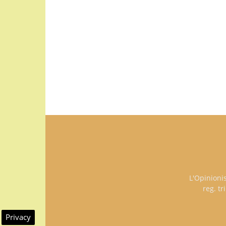
L'Opinioni
reg. t
Privacy