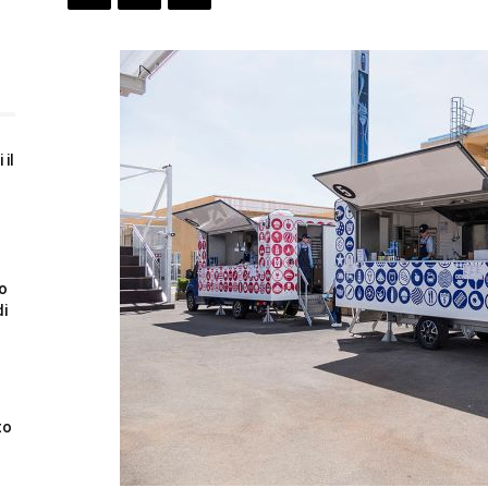
 il
to
di
to