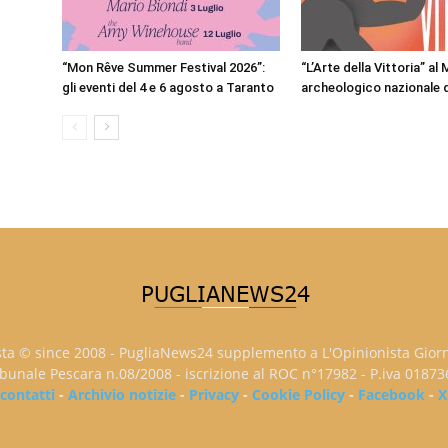
“Mon Rêve Summer Festival 2026”:
“L’Arte della Vittoria” al
gli eventi del 4 e 6 agosto a Taranto
archeologico nazionale 
sta © since 2008 - PugliaNews24 supplemento a L'Opinionista Gior
ribunale Pescara n.08/2008 - iscrizione al ROC n°17982 - P.iva 0187
contatti
-
Archivio notizie
-
Privacy
-
Cookie Policy
-
Facebook
-
X