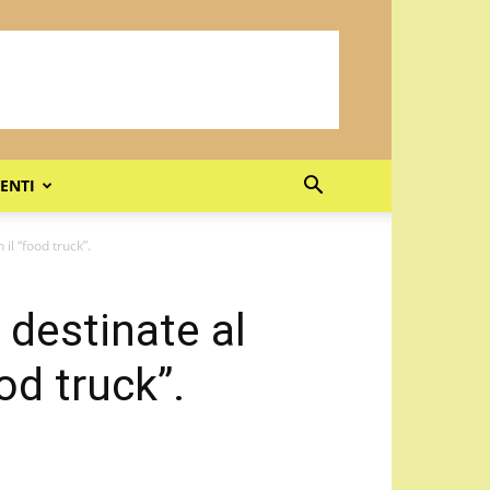
ENTI
il “food truck”.
 destinate al
od truck”.