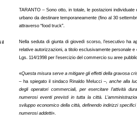
TARANTO – Sono otto, in totale, le postazioni individuate da
urbano da destinare temporaneamente (fino al 30 settembre
attraverso “food truck”.
Nella seduta di giunta di giovedì scorso, l’esecutivo ha ap
 il
relative autorizzazioni, a titolo esclusivamente personale e c
Lgs. 114/1998 per l’esercizio del commercio su aree pubbliche 
«
Questa misura serve a mitigare gli effetti della gravosa c
–
ha spiegato il sindaco Rinaldo Melucci
–, anche alla lu
degli operatori commerciali, per esercitare l’attività du
numerosi eventi previsti in tutta la città. L’amministrazi
sviluppo economico della città, definendo indirizzi specifi
numerosi addetti»
.