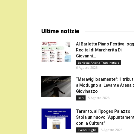
Ultime notizie
Al Barletta Piano Festival oggi
Recital di Margherita Di
Giovanni...
Barletta-Andria-Trani notizie
6 Agosto 2026
“Meravigliosamente”: il tribu
a Modugno al Levante Arena 
Giovinazzo
5 Agosto 2026
Bari
Taranto, all’Ipogeo Palazzo
Stola un nuovo “Appuntamen
con la Cultura”
5 Agosto 2026
Eventi Puglia