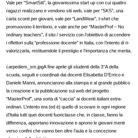
Vale per “SmartSiti”, la giovanissima start up con cui quattro
ragazzi realizzano e vendono siti web, vale per “SKS”, una
carta sconti per giovani, vale per “LandWear”, t-shirt che
promuovono il territorio, e vale anche per “MasterProf – No
ordinary teachers”, il sito / servizio con l’obiettivo di accendere
i riflettori sulla “professione docente” in Italia, con l’intento di ri-
valorizzarla, restituendole il prestigio e l’importanza che merita.
carpediem_sm.jpgA fine aprile gli studenti della 3°A della
scuola, seguiti e coordinati dai docenti Elisabetta D’Errico e
Daniele Manni, annunciarono alla stampa e al grande pubblico
la creazione e la pubblicazione sul web del progetto
“MasterProf”, una sorta di “caccia” ai docenti italiani extra-
ordinari. L’intento era (ed è) quello di scovare in ogni regione
d’Italia tutti quei docenti fuoriclasse che, in classe, fanno la
differenza, apportano innovazione e aprono le giovani menti
verso confini che vanno ben oltre l’aula e la concezione