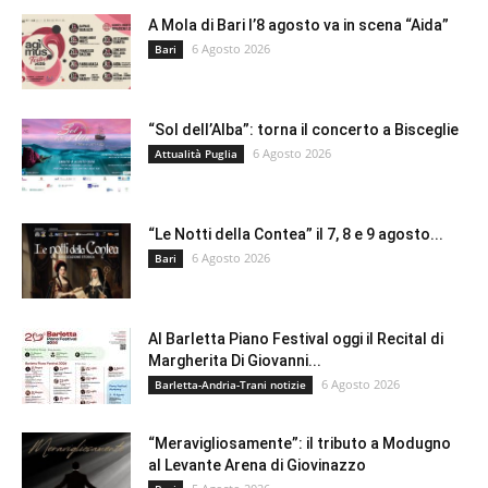
A Mola di Bari l’8 agosto va in scena “Aida”
6 Agosto 2026
Bari
“Sol dell’Alba”: torna il concerto a Bisceglie
6 Agosto 2026
Attualità Puglia
“Le Notti della Contea” il 7, 8 e 9 agosto...
6 Agosto 2026
Bari
Al Barletta Piano Festival oggi il Recital di
Margherita Di Giovanni...
6 Agosto 2026
Barletta-Andria-Trani notizie
“Meravigliosamente”: il tributo a Modugno
al Levante Arena di Giovinazzo