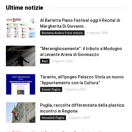
Ultime notizie
Al Barletta Piano Festival oggi il Recital di
Margherita Di Giovanni...
6 Agosto 2026
Barletta-Andria-Trani notizie
“Meravigliosamente”: il tributo a Modugno
al Levante Arena di Giovinazzo
5 Agosto 2026
Bari
Taranto, all’Ipogeo Palazzo Stola un nuovo
“Appuntamento con la Cultura”
5 Agosto 2026
Eventi Puglia
Puglia, raccolta differenziata della plastica:
incontro in Regione
4 Agosto 2026
Attualità Puglia