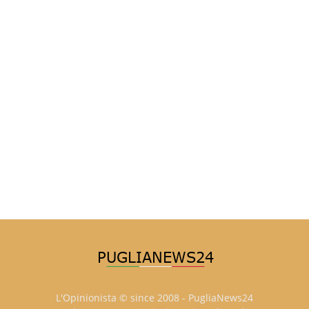
L'Opinionista © since 2008 - PugliaNews24