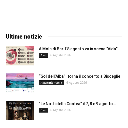
Ultime notizie
A Mola di Bari l’8 agosto va in scena “Aida”
6 Agosto 2026
Bari
“Sol dell’Alba”: torna il concerto a Bisceglie
6 Agosto 2026
Attualità Puglia
“Le Notti della Contea” il 7, 8 e 9 agosto...
6 Agosto 2026
Bari