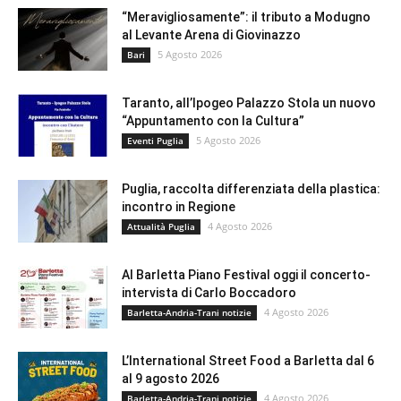
“Meravigliosamente”: il tributo a Modugno
al Levante Arena di Giovinazzo
5 Agosto 2026
Bari
Taranto, all’Ipogeo Palazzo Stola un nuovo
“Appuntamento con la Cultura”
5 Agosto 2026
Eventi Puglia
Puglia, raccolta differenziata della plastica:
incontro in Regione
4 Agosto 2026
Attualità Puglia
Al Barletta Piano Festival oggi il concerto-
intervista di Carlo Boccadoro
4 Agosto 2026
Barletta-Andria-Trani notizie
L’International Street Food a Barletta dal 6
al 9 agosto 2026
4 Agosto 2026
Barletta-Andria-Trani notizie