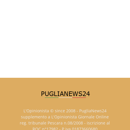
L'Opinionista © since 2008 - PugliaNews24
supplemento a L'Opinionista Giornale Online
reg. tribunale Pescara n.08/2008 - iscrizione al
ROC n°17982 - P.iva 01873660680