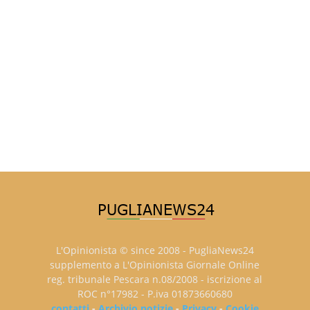
L'Opinionista © since 2008 - PugliaNews24
supplemento a L'Opinionista Giornale Online
reg. tribunale Pescara n.08/2008 - iscrizione al
ROC n°17982 - P.iva 01873660680
contatti
-
Archivio notizie
-
Privacy
-
Cookie