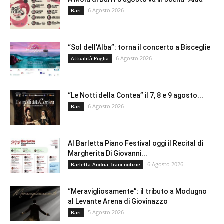
6 Agosto 2026
Bari
“Sol dell’Alba”: torna il concerto a Bisceglie
6 Agosto 2026
Attualità Puglia
“Le Notti della Contea” il 7, 8 e 9 agosto...
6 Agosto 2026
Bari
Al Barletta Piano Festival oggi il Recital di
Margherita Di Giovanni...
6 Agosto 2026
Barletta-Andria-Trani notizie
“Meravigliosamente”: il tributo a Modugno
al Levante Arena di Giovinazzo
5 Agosto 2026
Bari