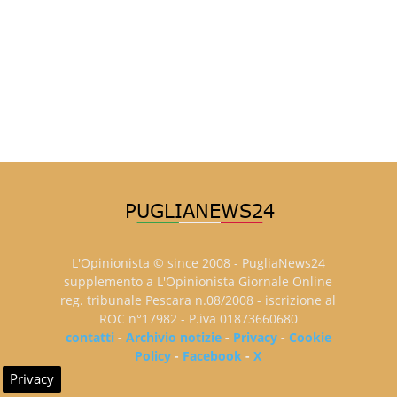
L'Opinionista © since 2008 - PugliaNews24
supplemento a L'Opinionista Giornale Online
reg. tribunale Pescara n.08/2008 - iscrizione al
ROC n°17982 - P.iva 01873660680
contatti
-
Archivio notizie
-
Privacy
-
Cookie
Policy
-
Facebook
-
X
Privacy