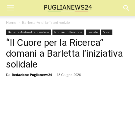
Home
Barletta-Andria-Trani notizie
Barletta-Andria-Trani notizie
Notizie in Provincia
Sociale
Sport
“Il Cuore per la Ricerca”
domani a Barletta l’iniziativa
solidale
Da
Redazione Puglianews24
-
18 Giugno 2026