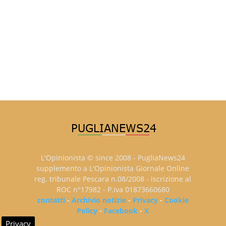
L'Opinionista © since 2008 - PugliaNews24
supplemento a L'Opinionista Giornale Online
reg. tribunale Pescara n.08/2008 - iscrizione al
ROC n°17982 - P.iva 01873660680
contatti
-
Archivio notizie
-
Privacy
-
Cookie
Policy
-
Facebook
-
X
Privacy