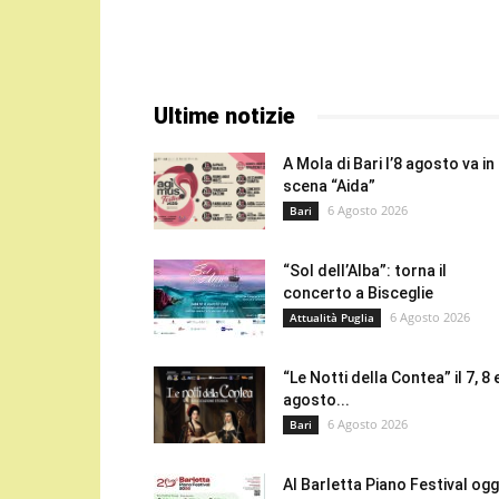
Ultime notizie
A Mola di Bari l’8 agosto va in
scena “Aida”
6 Agosto 2026
Bari
“Sol dell’Alba”: torna il
concerto a Bisceglie
6 Agosto 2026
Attualità Puglia
“Le Notti della Contea” il 7, 8 
agosto...
6 Agosto 2026
Bari
Al Barletta Piano Festival oggi