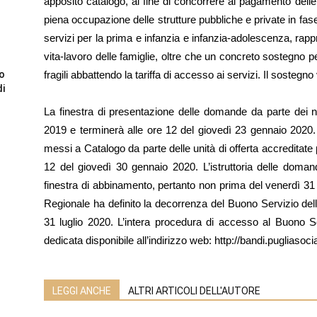
apposito catalogo, al fine di concorrere al pagamento dell
piena occupazione delle strutture pubbliche e private in fase d
servizi per la prima e infanzia e infanzia-adolescenza, rap
vita-lavoro delle famiglie, oltre che un concreto sostegno pe
to
fragili abbattendo la tariffa di accesso ai servizi. Il sostegno
di
La finestra di presentazione delle domande da parte dei nu
2019 e terminerà alle ore 12 del giovedì 23 gennaio 2020.
messi a Catalogo da parte delle unità di offerta accreditat
12 del giovedì 30 gennaio 2020. L’istruttoria delle domand
finestra di abbinamento, pertanto non prima del venerdì 31 
Regionale ha definito la decorrenza del Buono Servizio dell
31 luglio 2020. L’intera procedura di accesso al Buono Se
dedicata disponibile all’indirizzo web: http://bandi.pugliasocia
LEGGI ANCHE
ALTRI ARTICOLI DELL'AUTORE