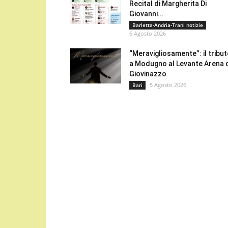
Recital di Margherita Di
Giovanni...
Barletta-Andria-Trani notizie
6 Agosto 2026
“Meravigliosamente”: il tribu
a Modugno al Levante Arena 
Giovinazzo
5 Agosto 2026
Bari