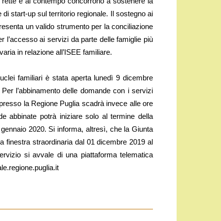
e rette e al contempo concorrono a sostenere la
i start-up sul territorio regionale. Il sostegno ai
presenta un valido strumento per la conciliazione
r l’accesso ai servizi da parte delle famiglie più
 varia in relazione all’ISEE familiare.
clei familiari è stata aperta lunedì 9 dicembre
 Per l’abbinamento delle domande con i servizi
e presso la Regione Puglia scadrà invece alle ore
e abbinate potrà iniziare solo al termine della
gennaio 2020. Si informa, altresì, che la Giunta
a finestra straordinaria dal 01 dicembre 2019 al
rvizio si avvale di una piattaforma telematica
le.regione.puglia.it