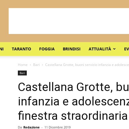
NI
TARANTO
FOGGIA
BRINDISI
ATTUALITÀ
EV
Home
Bari
Castellana Grotte, buoni servizio infanzia e adolesce
Bari
Castellana Grotte, bu
infanzia e adolescenz
finestra straordinaria
Da
Redazione
-
11 Dicembre 2019