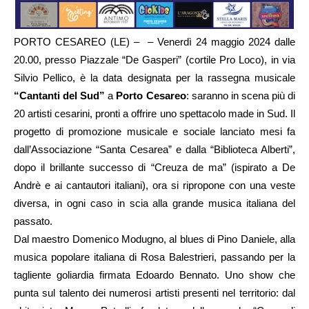
PORTO CESAREO (LE) – – Venerdì 24 maggio 2024 dalle
20.00, presso Piazzale “De Gasperi” (cortile Pro Loco), in via
Silvio Pellico, è la data designata per la rassegna musicale
“Cantanti del Sud”
a
Porto Cesareo
: saranno in scena più di
20 artisti cesarini, pronti a offrire uno spettacolo made in Sud. Il
progetto di promozione musicale e sociale lanciato mesi fa
dall’Associazione “Santa Cesarea” e dalla “Biblioteca Alberti”,
dopo il brillante successo di “Creuza de ma” (ispirato a De
Andrè e ai cantautori italiani), ora si ripropone con una veste
diversa, in ogni caso in scia alla grande musica italiana del
passato.
Dal maestro Domenico Modugno, al blues di Pino Daniele, alla
musica popolare italiana di Rosa Balestrieri, passando per la
tagliente goliardia firmata Edoardo Bennato. Uno show che
punta sul talento dei numerosi artisti presenti nel territorio: dal