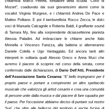
chitarrista Marco Petrelli, fondatore della scuola “Covo di
Mozart”, coadiuvato dai suoi giovanissimi alunni come la
vocalist Virginia Murgese, e i chitarristi Andrea De Pace e
Matteo Politano. E poi il tamburellista Rocco Zecca, le dolci
voci di Manuela Calcagnile e Roberta Baldi, il graffiante sound
di Tamara My, fino alla sorprendente diciassettenne pianista
Alessia Paladini. Ad imbracciare le chitarre anche Italo
Minnella e Vincenzo Fanizza, alla batteria si alterneranno
Daniele Colella e Ugo Vantaggiato. Ed ancora tanti altri
interpreti in solitaria quali Alessio Greco e Anna Muci che
avremo il piacere di scoprire nel corso della serata, come
confermato dalle dichiarazioni, di
Dario Dell’Atti, Presidente
dell’Associazione Santa Cesarea:
“
E’ bello impegnarsi per il
proprio paese e portare a compimento un altro spettacolo
musicale che valorizza gli artisti cesarini e crea una comunità
di persone unite dalla musica e dal piacere di fare squadra per
il paese. Per l’occasione abbiamo deciso di puntare sul nostro
Sud, che oltre alle bellezze del territorio è anche fucina di