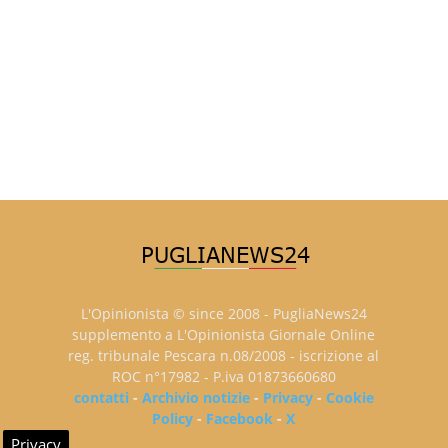
L'Opinionista © since 2008 - PugliaNews24
supplemento a L'Opinionista Giornale Online
reg. tribunale Pescara n.08/2008 - iscrizione al
ROC n°17982 - P.iva 01873660680
contatti
-
Archivio notizie
-
Privacy
-
Cookie
Policy
-
Facebook
-
X
Privacy