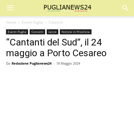
Home
Eventi Puglia
Concerti
Eventi Puglia
Concerti
Lecce
Notizie in Provincia
“Cantanti del Sud”, il 24
maggio a Porto Cesareo
Da
Redazione Puglianews24
-
18 Maggio 2024