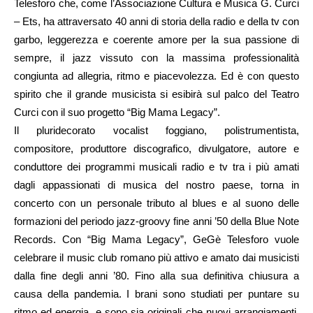
Telesforo che, come l’Associazione Cultura e Musica G. Curci
– Ets, ha attraversato 40 anni di storia della radio e della tv con
garbo, leggerezza e coerente amore per la sua passione di
sempre, il jazz vissuto con la massima professionalità
congiunta ad allegria, ritmo e piacevolezza. Ed è con questo
spirito che il grande musicista si esibirà sul palco del Teatro
Curci con il suo progetto “Big Mama Legacy”.
Il pluridecorato vocalist foggiano, polistrumentista,
compositore, produttore discografico, divulgatore, autore e
conduttore dei programmi musicali radio e tv tra i più amati
dagli appassionati di musica del nostro paese, torna in
concerto con un personale tributo al blues e al suono delle
formazioni del periodo jazz-groovy fine anni ’50 della Blue Note
Records. Con “Big Mama Legacy”, GeGè Telesforo vuole
celebrare il music club romano più attivo e amato dai musicisti
dalla fine degli anni ’80. Fino alla sua definitiva chiusura a
causa della pandemia. I brani sono studiati per puntare su
ritmo ed energia, e sono sia originali che nuovi arrangiamenti.