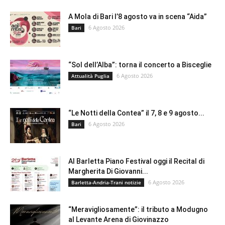
A Mola di Bari l’8 agosto va in scena “Aida”
6 Agosto 2026
Bari
“Sol dell’Alba”: torna il concerto a Bisceglie
6 Agosto 2026
Attualità Puglia
“Le Notti della Contea” il 7, 8 e 9 agosto...
6 Agosto 2026
Bari
Al Barletta Piano Festival oggi il Recital di
Margherita Di Giovanni...
6 Agosto 2026
Barletta-Andria-Trani notizie
“Meravigliosamente”: il tributo a Modugno
al Levante Arena di Giovinazzo