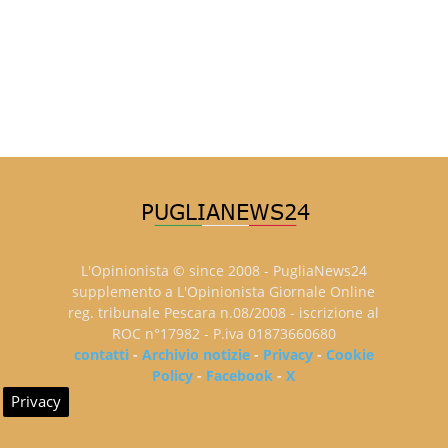
L'Opinionista © since 2008 - PugliaNews24
supplemento a L'Opinionista Giornale Online
reg. tribunale Pescara n.08/2008 - iscrizione al
ROC n°17982 - P.iva 01873660680
contatti
-
Archivio notizie
-
Privacy
-
Cookie
Policy
-
Facebook
-
X
Privacy