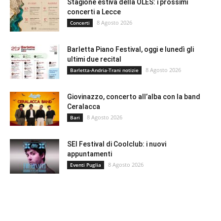
Stagione estiva della OLES: i prossimi
concerti a Lecce
8 Agosto 2026
Concerti
Barletta Piano Festival, oggi e lunedì gli
ultimi due recital
8 Agosto 2026
Barletta-Andria-Trani notizie
Giovinazzo, concerto all’alba con la band
Ceralacca
8 Agosto 2026
Bari
SEI Festival di Coolclub: i nuovi
appuntamenti
8 Agosto 2026
Eventi Puglia