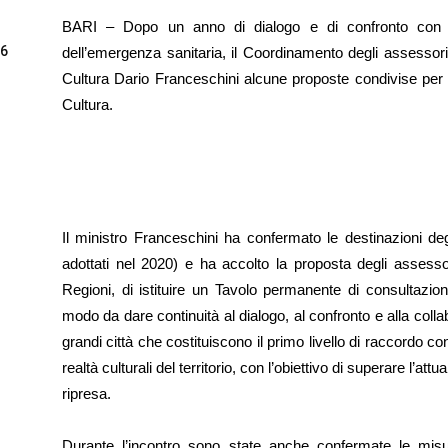
BARI – Dopo un anno di dialogo e di confronto con ANC
26
dell’emergenza sanitaria, il Coordinamento degli assessori 
Cultura Dario Franceschini alcune proposte condivise per l
Cultura.
Il ministro Franceschini ha confermato le destinazioni de
adottati nel 2020) e ha accolto la proposta degli assessor
Regioni, di istituire un Tavolo permanente di consultazio
modo da dare continuità al dialogo, al confronto e alla col
grandi città che costituiscono il primo livello di raccordo c
realtà culturali del territorio, con l’obiettivo di superare l’att
ripresa.
Durante l’incontro sono state anche confermate le misur