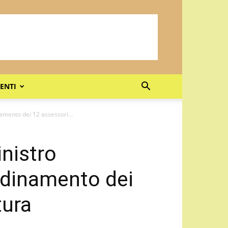
ENTI
inamento dei 12 assessori...
inistro
ordinamento dei
tura