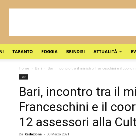
NI
TARANTO
FOGGIA
BRINDISI
ATTUALITÀ
EV
Home
Bari
Bari, incontro tra il ministro Franceschini e il coord
Bari
Bari, incontro tra il m
Franceschini e il co
12 assessori alla Cul
Da
Redazione
-
30 Marzo 2021