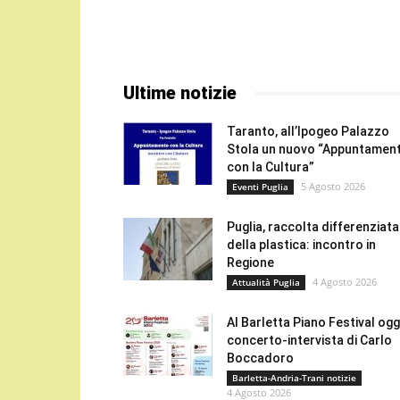
Ultime notizie
Taranto, all’Ipogeo Palazzo
Stola un nuovo “Appuntamen
con la Cultura”
5 Agosto 2026
Eventi Puglia
Puglia, raccolta differenziata
della plastica: incontro in
Regione
4 Agosto 2026
Attualità Puglia
Al Barletta Piano Festival oggi
concerto-intervista di Carlo
Boccadoro
Barletta-Andria-Trani notizie
4 Agosto 2026