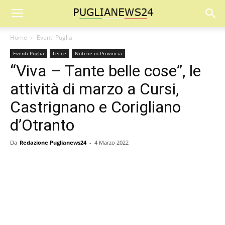
Home
Eventi Puglia
Eventi Puglia
Lecce
Notizie in Provincia
“Viva – Tante belle cose”, le
attività di marzo a Cursi,
Castrignano e Corigliano
d’Otranto
Da
Redazione Puglianews24
-
4 Marzo 2022