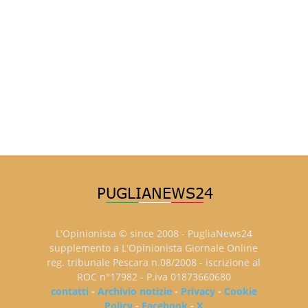
L'Opinionista © since 2008 - PugliaNews24
supplemento a L'Opinionista Giornale Online
reg. tribunale Pescara n.08/2008 - iscrizione al
ROC n°17982 - P.iva 01873660680
contatti
-
Archivio notizie
-
Privacy
-
Cookie
Policy
-
Facebook
-
X