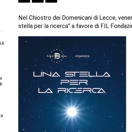
Nel Chiostro dei Domenicani di Lecce, venerd
stella per la ricerca” a favore di FIL Fondaz
 il
to
di
to