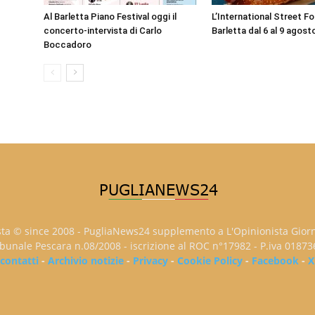
Al Barletta Piano Festival oggi il
L’International Street F
concerto-intervista di Carlo
Barletta dal 6 al 9 agost
Boccadoro
sta © since 2008 - PugliaNews24 supplemento a L'Opinionista Gior
ribunale Pescara n.08/2008 - iscrizione al ROC n°17982 - P.iva 0187
contatti
-
Archivio notizie
-
Privacy
-
Cookie Policy
-
Facebook
-
X