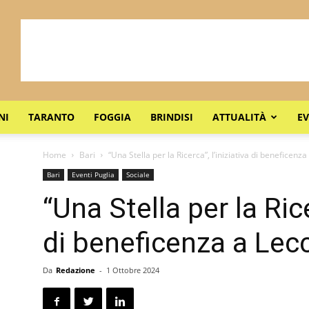
NI
TARANTO
FOGGIA
BRINDISI
ATTUALITÀ
EV
Home
Bari
“Una Stella per la Ricerca”, l’iniziativa di beneficenz
Bari
Eventi Puglia
Sociale
“Una Stella per la Rice
di beneficenza a Lec
Da
Redazione
-
1 Ottobre 2024