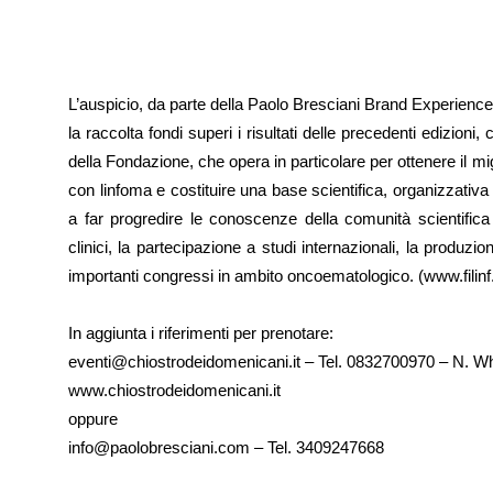
L’auspicio, da parte della Paolo Bresciani Brand Experience, 
la raccolta fondi superi i risultati delle precedenti edizioni
della Fondazione, che opera in particolare per ottenere il mig
con linfoma e costituire una base scientifica, organizzativa e
a far progredire le conoscenze della comunità scientifica n
clinici, la partecipazione a studi internazionali, la produzion
importanti congressi in ambito oncoematologico. (www.filinf.
In aggiunta i riferimenti per prenotare:
eventi@chiostrodeidomenicani.it – Tel. 0832700970 – N. 
www.chiostrodeidomenicani.it
oppure
info@paolobresciani.com – Tel. 3409247668