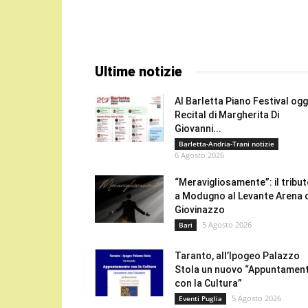
Ultime notizie
Al Barletta Piano Festival oggi
Recital di Margherita Di
Giovanni...
Barletta-Andria-Trani notizie
6 Agosto 2026
“Meravigliosamente”: il tribu
a Modugno al Levante Arena 
Giovinazzo
5 Agosto 2026
Bari
Taranto, all’Ipogeo Palazzo
Stola un nuovo “Appuntamen
con la Cultura”
5 Agosto 2026
Eventi Puglia