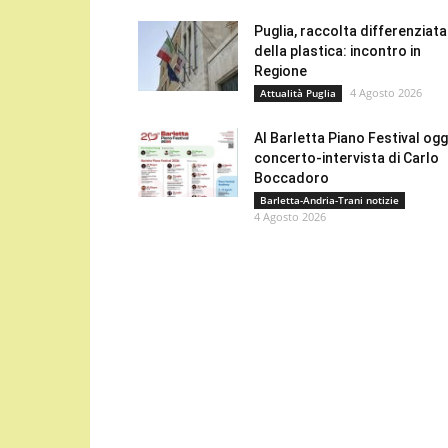
Puglia, raccolta differenziata
della plastica: incontro in
Regione
4 Agosto 2026
Attualità Puglia
Al Barletta Piano Festival oggi
concerto-intervista di Carlo
Boccadoro
Barletta-Andria-Trani notizie
4 Agosto 2026