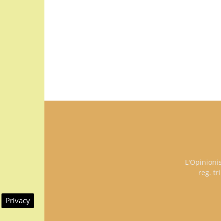
L'Opinioni
reg. t
Privacy