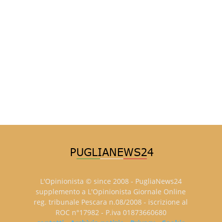
L'Opinionista © since 2008 - PugliaNews24
supplemento a L'Opinionista Giornale Online
reg. tribunale Pescara n.08/2008 - iscrizione al
ROC n°17982 - P.iva 01873660680