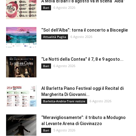
A Mola di Bari l’8 agosto va in scena “Aida”
6 Agosto 2026
Bari
“Sol dell’Alba”: torna il concerto a Bisceglie
6 Agosto 2026
Attualità Puglia
“Le Notti della Contea” il 7, 8 e 9 agosto...
6 Agosto 2026
Bari
Al Barletta Piano Festival oggi il Recital di
Margherita Di Giovanni...
6 Agosto 2026
Barletta-Andria-Trani notizie
“Meravigliosamente”: il tributo a Modugno
al Levante Arena di Giovinazzo
5 Agosto 2026
Bari