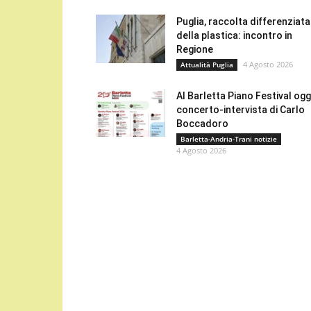
Puglia, raccolta differenziata
della plastica: incontro in
Regione
4 Agosto 2026
Attualità Puglia
Al Barletta Piano Festival oggi
concerto-intervista di Carlo
Boccadoro
Barletta-Andria-Trani notizie
4 Agosto 2026