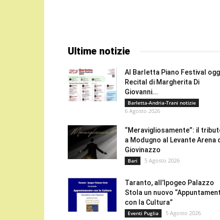
Ultime notizie
Al Barletta Piano Festival oggi
Recital di Margherita Di
Giovanni...
Barletta-Andria-Trani notizie
6 Agosto 2026
“Meravigliosamente”: il tribu
a Modugno al Levante Arena 
Giovinazzo
5 Agosto 2026
Bari
Taranto, all’Ipogeo Palazzo
Stola un nuovo “Appuntamen
con la Cultura”
5 Agosto 2026
Eventi Puglia