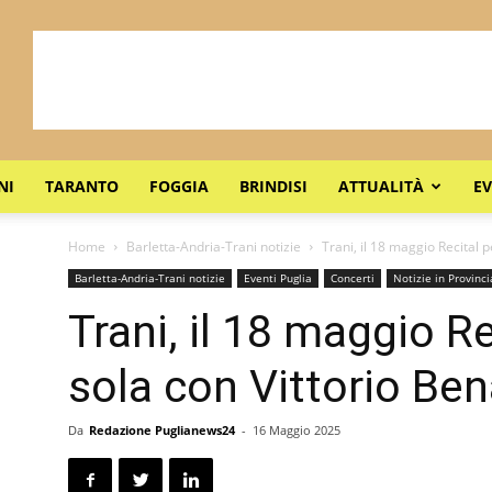
NI
TARANTO
FOGGIA
BRINDISI
ATTUALITÀ
EV
Home
Barletta-Andria-Trani notizie
Trani, il 18 maggio Recital p
Barletta-Andria-Trani notizie
Eventi Puglia
Concerti
Notizie in Provinci
Trani, il 18 maggio Re
sola con Vittorio Ben
Da
Redazione Puglianews24
-
16 Maggio 2025