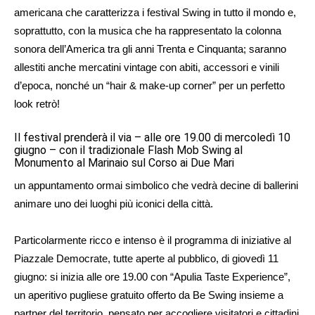
americana che caratterizza i festival Swing in tutto il mondo e,
soprattutto, con la musica che ha rappresentato la colonna
sonora dell’America tra gli anni Trenta e Cinquanta; saranno
allestiti anche mercatini vintage con abiti, accessori e vinili
d’epoca, nonché un “hair & make-up corner” per un perfetto
look retrò!
Il festival prenderà il via – alle ore 19.00 di mercoledì 10
giugno – con il tradizionale Flash Mob Swing al
Monumento al Marinaio sul Corso ai Due Mari
un appuntamento ormai simbolico che vedrà decine di ballerini
animare uno dei luoghi più iconici della città.
Particolarmente ricco e intenso è il programma di iniziative al
Piazzale Democrate, tutte aperte al pubblico, di giovedì 11
giugno: si inizia alle ore 19.00 con “Apulia Taste Experience”,
un aperitivo pugliese gratuito offerto da Be Swing insieme a
partner del territorio, pensato per accogliere visitatori e cittadini