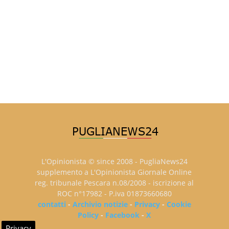
L'Opinionista © since 2008 - PugliaNews24
supplemento a L'Opinionista Giornale Online
reg. tribunale Pescara n.08/2008 - iscrizione al
ROC n°17982 - P.iva 01873660680
contatti
-
Archivio notizie
-
Privacy
-
Cookie
Policy
-
Facebook
-
X
Privacy