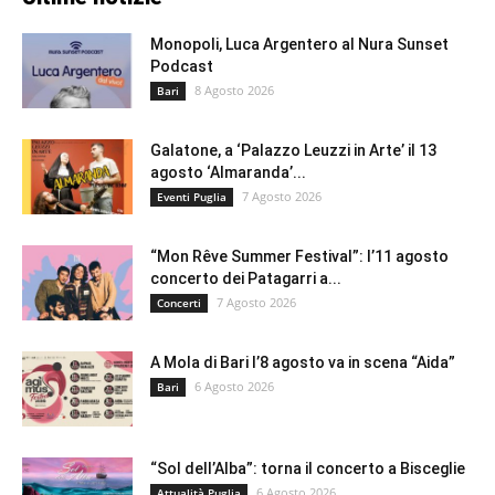
Monopoli, Luca Argentero al Nura Sunset
Podcast
8 Agosto 2026
Bari
Galatone, a ‘Palazzo Leuzzi in Arte’ il 13
agosto ‘Almaranda’...
7 Agosto 2026
Eventi Puglia
“Mon Rêve Summer Festival”: l’11 agosto
concerto dei Patagarri a...
7 Agosto 2026
Concerti
A Mola di Bari l’8 agosto va in scena “Aida”
6 Agosto 2026
Bari
“Sol dell’Alba”: torna il concerto a Bisceglie
6 Agosto 2026
Attualità Puglia