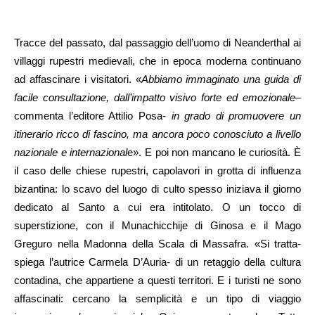
Tracce del passato, dal passaggio dell’uomo di Neanderthal ai
villaggi rupestri medievali, che in epoca moderna continuano
ad affascinare i visitatori. «
Abbiamo immaginato una guida di
facile consultazione, dall’impatto visivo forte ed emozionale
–
commenta l’editore Attilio Posa-
in grado di promuovere un
itinerario ricco di fascino, ma ancora poco conosciuto a livello
nazionale e internazional
e». E poi non mancano le curiosità. È
il caso delle chiese rupestri, capolavori in grotta di influenza
bizantina: lo scavo del luogo di culto spesso iniziava il giorno
dedicato al Santo a cui era intitolato. O un tocco di
superstizione, con il Munachicchije di Ginosa e il Mago
Greguro nella Madonna della Scala di Massafra. «Si tratta-
spiega l’autrice Carmela D’Auria- di un retaggio della cultura
contadina, che appartiene a questi territori. E i turisti ne sono
affascinati: cercano la semplicità e un tipo di viaggio