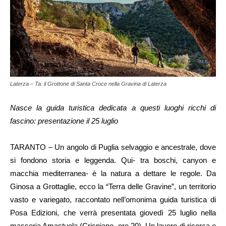
Laterza – Ta: il Grottone di Santa Croce nella Gravina di Laterza
Nasce la guida turistica dedicata a questi luoghi ricchi di
fascino: presentazione il 25 luglio
TARANTO – Un angolo di Puglia selvaggio e ancestrale, dove
si fondono storia e leggenda. Qui- tra boschi, canyon e
macchia mediterranea- è la natura a dettare le regole. Da
Ginosa a Grottaglie, ecco la “Terra delle Gravine”, un territorio
vasto e variegato, raccontato nell’omonima guida turistica di
Posa Edizioni, che verrà presentata giovedì 25 luglio nella
masseria Amastuola (Crispiano, ore 20). Un lavoro di ricerca e