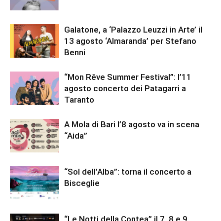
Galatone, a ‘Palazzo Leuzzi in Arte’ il
13 agosto ‘Almaranda’ per Stefano
Benni
“Mon Rêve Summer Festival”: l’11
agosto concerto dei Patagarri a
Taranto
A Mola di Bari l’8 agosto va in scena
“Aida”
“Sol dell’Alba”: torna il concerto a
Bisceglie
“Le Notti della Contea” il 7, 8 e 9