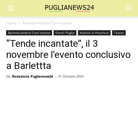
Home
Barletta-Andria-Trani notizie
Barletta-Andria-Trani notizie
Eventi Puglia
Notizie in Provincia
Teatro
“Tende incantate”, il 3
novembre l’evento conclusivo
a Barlettta
Da
Redazione Puglianews24
-
31 Ottobre 2024