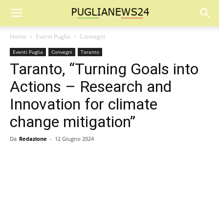
Home
Eventi Puglia
Convegni
Eventi Puglia
Convegni
Taranto
Taranto, “Turning Goals into
Actions – Research and
Innovation for climate
change mitigation”
Da
Redazione
-
12 Giugno 2024