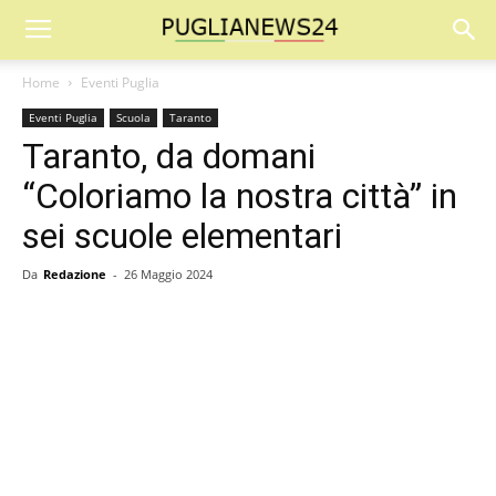
Home
Eventi Puglia
Eventi Puglia
Scuola
Taranto
Taranto, da domani
“Coloriamo la nostra città” in
sei scuole elementari
Da
Redazione
-
26 Maggio 2024