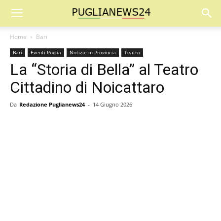
Home
Bari
Bari
Eventi Puglia
Notizie in Provincia
Teatro
La “Storia di Bella” al Teatro
Cittadino di Noicattaro
Da
Redazione Puglianews24
-
14 Giugno 2026