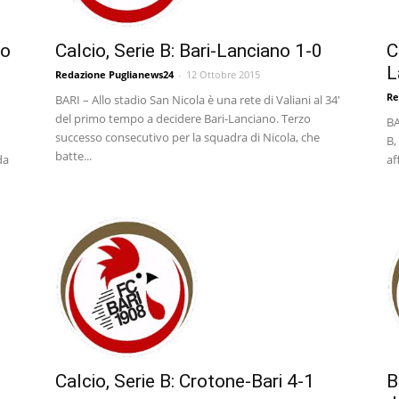
co
Calcio, Serie B: Bari-Lanciano 1-0
C
L
Redazione Puglianews24
-
12 Ottobre 2015
Re
BARI – Allo stadio San Nicola è una rete di Valiani al 34'
del primo tempo a decidere Bari-Lanciano. Terzo
BA
successo consecutivo per la squadra di Nicola, che
B,
batte...
da
af
Calcio, Serie B: Crotone-Bari 4-1
B