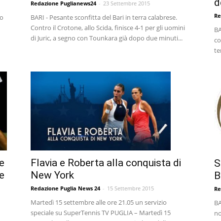
d
Redazione Puglianews24
-
23 Settembre 2015
Re
lo
BARI - Pesante sconfitta del Bari in terra calabrese.
Contro il Crotone, allo Scida, finisce 4-1 per gli uomini
BA
di Juric, a segno con Tounkara già dopo due minuti...
co
te
Flavia e Roberta alla conquista di
de
S
New York
e
B
Redazione Puglia News 24
-
15 Settembre 2015
Re
Martedì 15 settembre alle ore 21.05 un servizio
BA
speciale su SuperTennis TV PUGLIA – Martedì 15
no