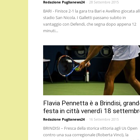
Redazione Puglianews24
-
28 Settembre 2015
BARI - Finisce 2-1 la gara tra Bari e Avellino giocata al
stadio San Nicola. I Galletti passano subito in
vantaggio con Defendi, che segna dopo appena 12
minuti...
Flavia Pennetta è a Brindisi, gran
festa in città venerdì 18 settembr
Redazione Puglianews24
-
16 Settembre 2015
BRINDISI – Fresca della storica vittoria agli Us Open
contro una sua corregionale (Roberta Vinci), la