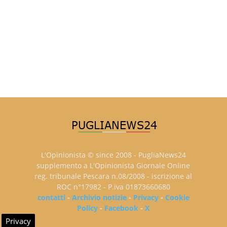
L'Opinionista © since 2008 - PugliaNews24
supplemento a L'Opinionista Giornale Online
reg. tribunale Pescara n.08/2008 - iscrizione al
ROC n°17982 - P.iva 01873660680
contatti
-
Archivio notizie
-
Privacy
-
Cookie
Policy
-
Facebook
-
X
Privacy