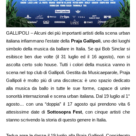
GALLIPOLI – Alcuni dei più importanti artisti della scena urban
italiana infiammano l’estate della
Praja Gallipol
i, uno dei luoghi
simbolo della musica da ballare in Italia. Se qui Bob Sinclar si
esibisce ben due volte (il 31 luglio ed il 16 agosto), non si
ascolta certo solo house. Tutti i colori della musica vanno in
scena nel top club di Gallipoli. Gestita da Musicaeparole, Praja
Gallipoli è molto più di una discoteca: è uno spazio dedicato
alla musica da ballo in tutte le sue forme, capace di unire
sonorità internazionali e scena urban italiana. Dal 19 luglio al 1°
agosto… con una “doppia” il 17 agosto qui prendono vita 6
attesissime date di
Sottosopra Fest
, con cinque artisti che
stanno scrivendo la storia di questo genere in Italia.
Tedua apre le danze il 19 luglio alla Praja Gallipoli. Considerato