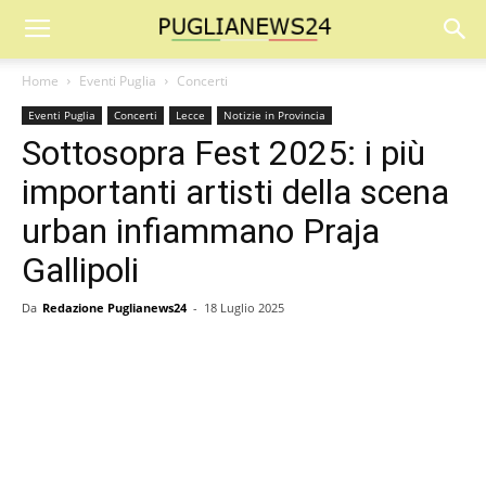
Home
Eventi Puglia
Concerti
Eventi Puglia
Concerti
Lecce
Notizie in Provincia
Sottosopra Fest 2025: i più
importanti artisti della scena
urban infiammano Praja
Gallipoli
Da
Redazione Puglianews24
-
18 Luglio 2025