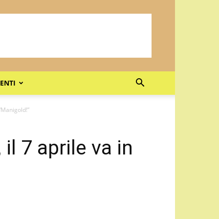
ENTI
 “Manigold!”
il 7 aprile va in