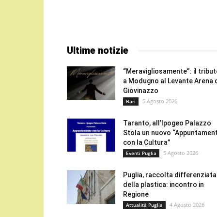
Ultime notizie
“Meravigliosamente”: il tribu
a Modugno al Levante Arena 
Giovinazzo
5 Agosto 2026
Bari
Taranto, all’Ipogeo Palazzo
Stola un nuovo “Appuntamen
con la Cultura”
5 Agosto 2026
Eventi Puglia
Puglia, raccolta differenziata
della plastica: incontro in
Regione
4 Agosto 2026
Attualità Puglia