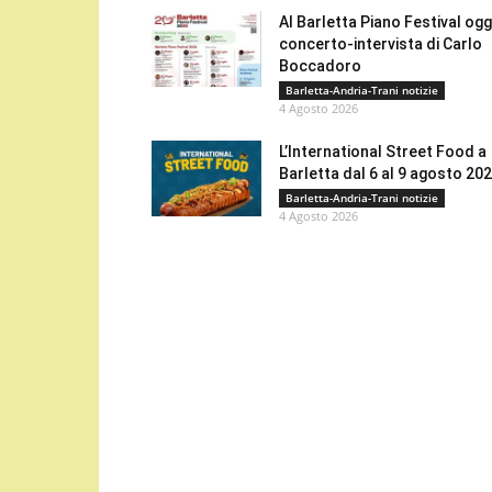
Al Barletta Piano Festival oggi
concerto-intervista di Carlo
Boccadoro
Barletta-Andria-Trani notizie
4 Agosto 2026
L’International Street Food a
Barletta dal 6 al 9 agosto 20
Barletta-Andria-Trani notizie
4 Agosto 2026