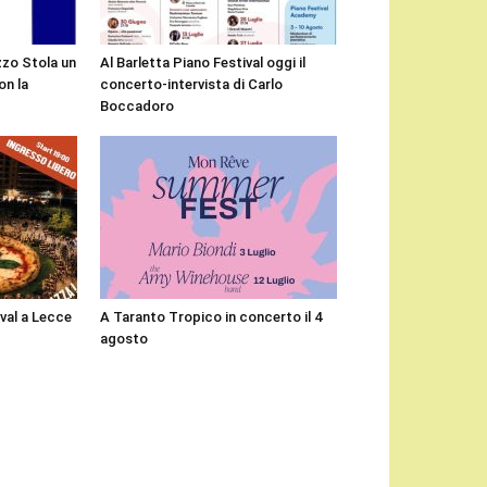
zzo Stola un
Al Barletta Piano Festival oggi il
n la
concerto-intervista di Carlo
Boccadoro
ival a Lecce
A Taranto Tropico in concerto il 4
agosto