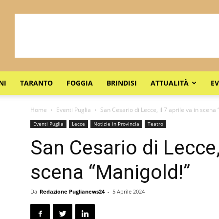
NI
TARANTO
FOGGIA
BRINDISI
ATTUALITÀ
EV
Home
Eventi Puglia
San Cesario di Lecce, il 7 aprile va in scena
Eventi Puglia
Lecce
Notizie in Provincia
Teatro
San Cesario di Lecce, 
scena “Manigold!”
Da
Redazione Puglianews24
-
5 Aprile 2024