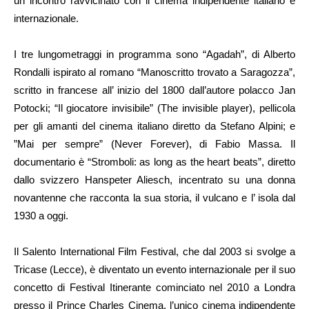
un incontro ravvicinato con il cinema indipendente italiano e
internazionale.
I tre lungometraggi in programma sono “Agadah”, di Alberto
Rondalli ispirato al romano “Manoscritto trovato a Saragozza”,
scritto in francese all’ inizio del 1800 dall’autore polacco Jan
Potocki; “Il giocatore invisibile” (The invisible player), pellicola
per gli amanti del cinema italiano diretto da Stefano Alpini; e
”Mai per sempre” (Never Forever), di Fabio Massa. Il
documentario è “Stromboli: as long as the heart beats”, diretto
dallo svizzero Hanspeter Aliesch, incentrato su una donna
novantenne che racconta la sua storia, il vulcano e l’ isola dal
1930 a oggi.
Il Salento International Film Festival, che dal 2003 si svolge a
Tricase (Lecce), è diventato un evento internazionale per il suo
concetto di Festival Itinerante cominciato nel 2010 a Londra
presso il Prince Charles Cinema, l’unico cinema indipendente