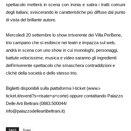
spettacolo metterà in scena con ironia e satira i tratti comuni
degli italiani, sviscerando le caratteristiche più diffuse dal punto
di vista del brillante autore.
Mercoledì 20 settembre lo show irriverente dei Villa PerBene,
trio campano che si esibisce nei teatri e impazza sul web,
andrà in scena con uno show in cui monologhi, personaggi,
battute velocissime, musica e video saranno gli ingredienti
dell’irriverente spettacolo che smaschera contraddizioni e
clichè della società e dello stesso trio.
Biglietti disponibili sulla piattaforma I-ticket (www.i-
ticket.it/eventi?s=risate+a+corte) oppure contattando Palazzo
Delle Arti Beltrani (0883.500044/
info@palazzodelleartibeltrani.it)
TAGS
Trani