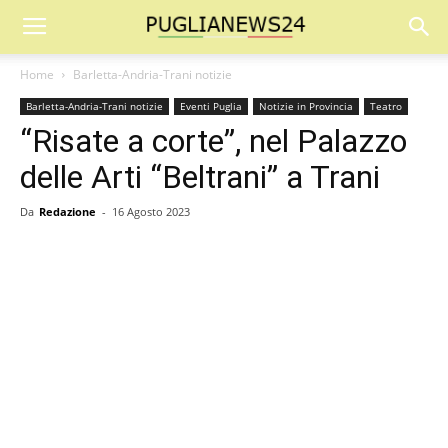
Home
Barletta-Andria-Trani notizie
Barletta-Andria-Trani notizie
Eventi Puglia
Notizie in Provincia
Teatro
“Risate a corte”, nel Palazzo
delle Arti “Beltrani” a Trani
Da
Redazione
-
16 Agosto 2023