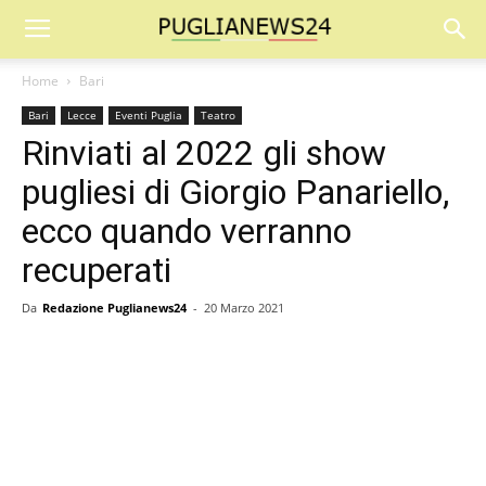
Home
Bari
Bari
Lecce
Eventi Puglia
Teatro
Rinviati al 2022 gli show
pugliesi di Giorgio Panariello,
ecco quando verranno
recuperati
Da
Redazione Puglianews24
-
20 Marzo 2021