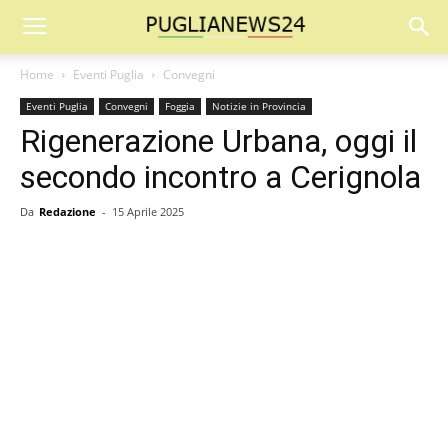
Home
Eventi Puglia
Convegni
Eventi Puglia
Convegni
Foggia
Notizie in Provincia
Rigenerazione Urbana, oggi il
secondo incontro a Cerignola
Da
Redazione
-
15 Aprile 2025