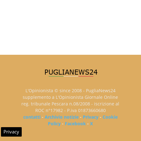
L'Opinionista © since 2008 - PugliaNews24
supplemento a L'Opinionista Giornale Online
reg. tribunale Pescara n.08/2008 - iscrizione al
ROC n°17982 - P.iva 01873660680
contatti
-
Archivio notizie
-
Privacy
-
Cookie
Policy
-
Facebook
-
X
Privacy