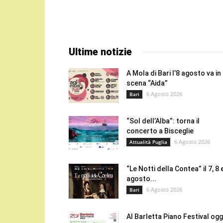
Ultime notizie
A Mola di Bari l’8 agosto va in
scena “Aida”
6 Agosto 2026
Bari
“Sol dell’Alba”: torna il
concerto a Bisceglie
6 Agosto 2026
Attualità Puglia
“Le Notti della Contea” il 7, 8 
agosto...
6 Agosto 2026
Bari
Al Barletta Piano Festival oggi