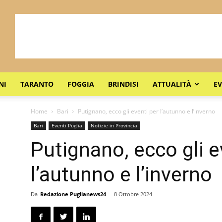
NI
TARANTO
FOGGIA
BRINDISI
ATTUALITÀ
EV
Home
Bari
Putignano, ecco gli eventi per l’autunno e l’inverno
Bari
Eventi Puglia
Notizie in Provincia
Putignano, ecco gli e
l’autunno e l’inverno
Da
Redazione Puglianews24
-
8 Ottobre 2024