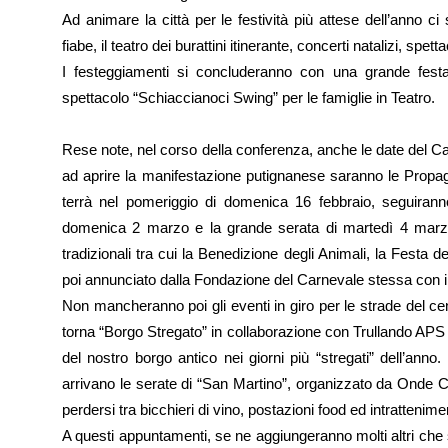
Ad animare la città per le festività più attese dell’anno c
fiabe, il teatro dei burattini itinerante, concerti natalizi, spetta
I festeggiamenti si concluderanno con una grande fest
spettacolo “Schiaccianoci Swing” per le famiglie in Teatro.
Rese note, nel corso della conferenza, anche le date del C
ad aprire la manifestazione putignanese saranno le Propagg
terrà nel pomeriggio di domenica 16 febbraio, seguiranno
domenica 2 marzo e la grande serata di martedì 4 marz
tradizionali tra cui la Benedizione degli Animali, la Festa d
poi annunciato dalla Fondazione del Carnevale stessa con 
Non mancheranno poi gli eventi in giro per le strade del ce
torna “Borgo Stregato” in collaborazione con Trullando APS g
del nostro borgo antico nei giorni più “stregati” dell’ann
arrivano le serate di “San Martino”, organizzato da Onde Cu
perdersi tra bicchieri di vino, postazioni food ed intrattenime
A questi appuntamenti, se ne aggiungeranno molti altri che