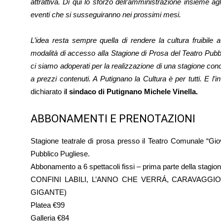
attrattiva. Di qui lo sforzo dell’amministrazione insieme agl
eventi che si susseguiranno nei prossimi mesi.
L’idea resta sempre quella di rendere la cultura fruibile
modalità di accesso alla Stagione di Prosa del Teatro Pubb
ci siamo adoperati per la realizzazione di una stagione conce
a prezzi contenuti. A Putignano la Cultura è per tutti. E l’
dichiarato i
l sindaco di Putignano Michele Vinella.
ABBONAMENTI E PRENOTAZIONI
Stagione teatrale di prosa presso il Teatro Comunale “Giov
Pubblico Pugliese.
Abbonamento a 6 spettacoli fissi – prima parte della 
CONFINI LABILI, L’ANNO CHE VERRÁ, CARAVAGGIO
GIGANTE)
Platea €99
Galleria €84