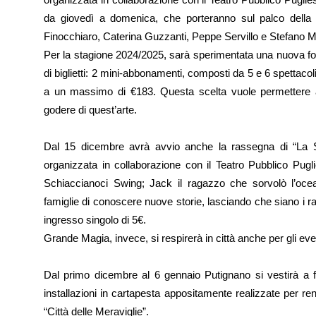
da giovedì a domenica, che porteranno sul palco della ci
Finocchiaro, Caterina Guzzanti, Peppe Servillo e Stefano Mass
Per la stagione 2024/2025, sarà sperimentata una nuova for
di biglietti: 2 mini-abbonamenti, composti da 5 e 6 spettaco
a un massimo di €183. Questa scelta vuole permettere 
godere di quest’arte.
Dal 15 dicembre avrà avvio anche la rassegna di “La S
organizzata in collaborazione con il Teatro Pubblico Pugl
Schiaccianoci Swing; Jack il ragazzo che sorvolò l’ocea
famiglie di conoscere nuove storie, lasciando che siano i r
ingresso singolo di 5€.
Grande Magia, invece, si respirerà in città anche per gli even
Dal primo dicembre al 6 gennaio Putignano si vestirà a fe
installazioni in cartapesta appositamente realizzate per re
“Città delle Meraviglie”.