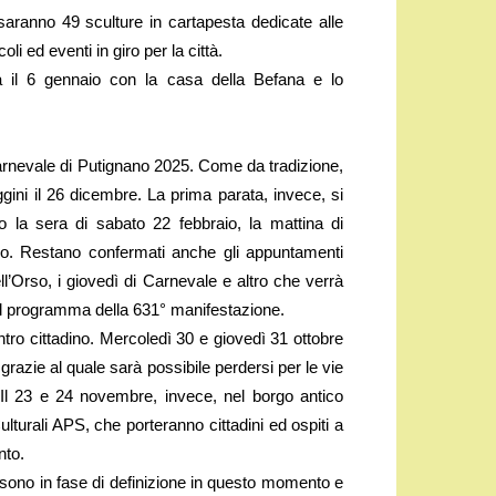
i saranno 49 sculture in cartapesta dedicate alle
coli ed eventi in giro per la città.
a il 6 gennaio con la casa della Befana e lo
arnevale di Putignano 2025. Come da tradizione,
ini il 26 dicembre. La prima parata, invece, si
 la sera di sabato 22 febbraio, la mattina di
o. Restano confermati anche gli appuntamenti
ell’Orso, i giovedì di Carnevale e altro che verrà
il programma della 631° manifestazione.
ntro cittadino. Mercoledì 30 e giovedì 31 ottobre
razie al quale sarà possibile perdersi per le vie
o. Il 23 e 24 novembre, invece, nel borgo antico
lturali APS, che porteranno cittadini ed ospiti a
nto.
 sono in fase di definizione in questo momento e