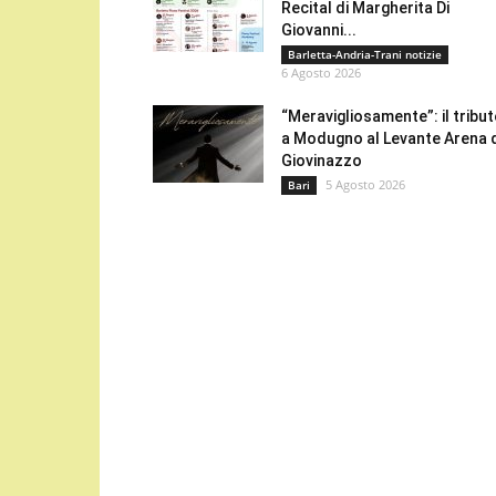
Recital di Margherita Di
Giovanni...
Barletta-Andria-Trani notizie
6 Agosto 2026
“Meravigliosamente”: il tribu
a Modugno al Levante Arena 
Giovinazzo
5 Agosto 2026
Bari