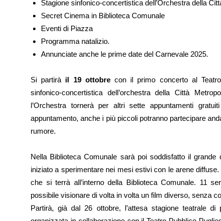
Stagione sinfonico-concertistica dell’Orchestra della Citt
Secret Cinema in Biblioteca Comunale
Eventi di Piazza
Programma natalizio.
Annunciate anche le prime date del Carnevale 2025.
Si partirà
il 19 ottobre
con il primo concerto al Teatro
sinfonico-concertistica dell’orchestra della Città Metro
l’Orchestra tornerà per altri sette appuntamenti gratui
appuntamento, anche i più piccoli potranno partecipare and
rumore.
Nella Biblioteca Comunale sarà poi soddisfatto il grande 
iniziato a sperimentare nei mesi estivi con le arene diffuse.
che si terrà all’interno della Biblioteca Comunale. 11 s
possibile visionare di volta in volta un film diverso, senza co
Partirà, già dal 26 ottobre, l’attesa stagione teatrale 
organizzata in collaborazione con il Teatro Pubblico Puglie